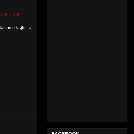
8620675186
la come biglietto
FACEBOOK