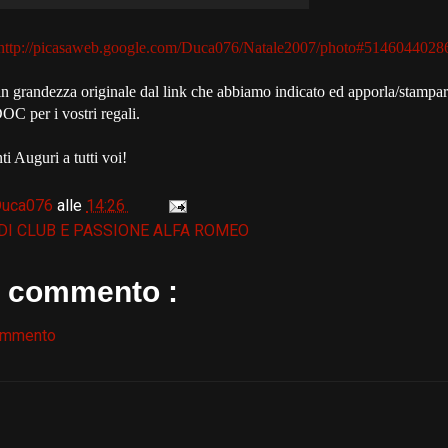
http://picasaweb.google.com/Duca076/Natale2007/photo#514604402
 in grandezza originale dal link che abbiamo indicato ed apporla/stampar
DOC per i vostri regali.
ti Auguri a tutti voi!
Duca076
alle
14:26
 DI CLUB E PASSIONE ALFA ROMEO
 commento :
ommento