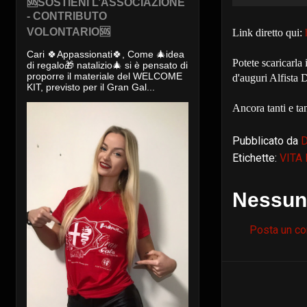
🆘SOSTIENI L’ASSOCIAZIONE
- CONTRIBUTO
VOLONTARIO🆘
Link diretto qui:
Cari 🍀Appassionati🍀, Come 🎄idea
Potete scaricarla
di regalo🎁 natalizio🎄 si è pensato di
proporre il materiale del WELCOME
d'auguri Alfista 
KIT, previsto per il Gran Gal...
Ancora tanti e tan
Pubblicato da
Etichette:
VITA
Nessun
Posta un c