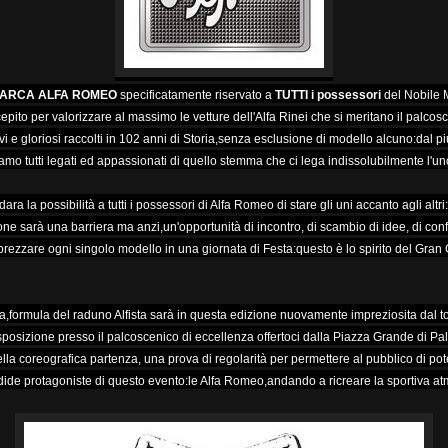
ARCA ALFA ROMEO
specificatamente riservato a
TUTTI i possessori
del Nobile 
ito per valorizzare al massimo le vetture dell'Alfa Rinei che si meritano il palcos
tivi e gloriosi raccolti in 102 anni di Storia,senza esclusione di modello alcuno:dal piu
amo tutti legati ed appassionati di quello stemma che ci lega indissolubilmente l'uno 
ra la possibilità a tutti i possessori di Alfa Romeo di stare gli uni accanto agli alt
one sarà una barriera ma anzi,un'opportunità di incontro, di scambio di idee, di conf
prezzare ogni singolo modello in una giornata di Festa:questo è lo spirito del Gran 
,formula del raduno Alfista sarà in questa edizione nuovamente impreziosita dal to
sposizione presso il palcoscenico di eccellenza offertoci dalla Piazza Grande di P
ella coreografica partenza, una prova di regolarità per permettere al pubblico di po
ide protagoniste di questo evento:le Alfa Romeo,andando a ricreare la sportiva at