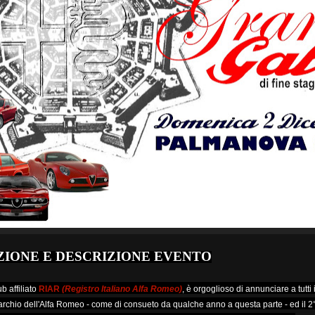
IONE E DESCRIZIONE EVENTO
b affiliato
RIAR
(Registro Italiano Alfa Romeo)
, è orgoglioso di annunciare a tutti 
archio dell'Alfa Romeo - come di consueto da qualche anno a questa parte - ed il 2