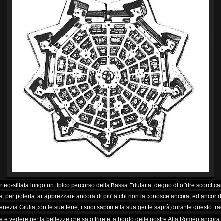
teo-sfilata lungo un tipico percorso della Bassa Friulana, degno di offrire scorci cara
, per poterla far apprezzare ancora di piu' a chi non la conosce ancora, ed ancor di 
 Venezia Giulia,con le sue terre, i suoi sapori e la sua gente saprà,durante questo tra
e e vedere per la bellezze che sa offrire:e ,a bordo delle nostre Alfa Romeo,ancora d