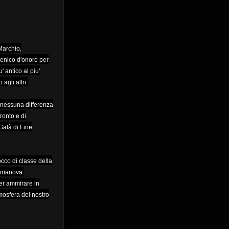
Marchio,
cenico d'onore per
' antico al piu'
agli altri.
ri:nessuna differenza
ronto e di
Galà di Fine
cco di classe della
almanova.
ter ammirare in
mosfera del nostro