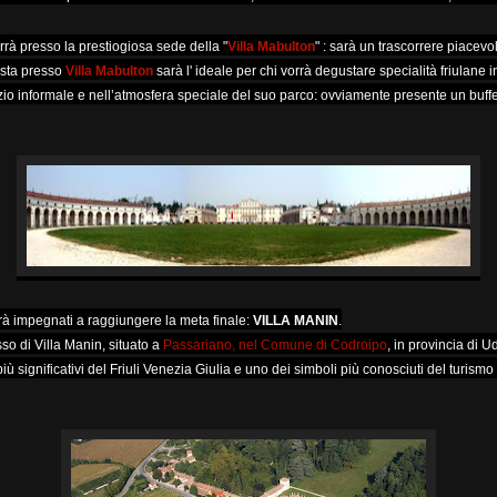
errà presso la prestiogiosa sede della "
Villa Mabulton
" : sarà un trascorrere piacevo
osta presso
Villa Mabulton
sarà l' ideale per chi vorrà degustare specialità friulane
zio informale e nell’atmosfera speciale del suo parco: ovviamente presente un buffe
rà impegnati a raggiungere la meta finale:
VILLA MANIN
.
o di Villa Manin, situato a
Passariano, nel Comune di Codroipo
, in provincia di U
iù significativi del Friuli Venezia Giulia e uno dei simboli più conosciuti del turismo