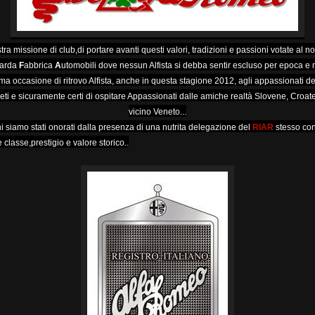
stra missione di club,di portare avanti questi valori, tradizioni e passioni votate al 
arda
F
abbrica
A
utomobili dove nessun Alfista si debba sentir escluso per epoca e m
ultima occasione di ritrovo Alfista, anche in questa stagione 2012, agli appassionati 
ieti e sicuramente certi di ospitare Appassionati dalle amiche realtà Slovene, Croate
vicino Veneto...
i siamo stati onorati dalla presenza di una nutrita delegazione del
RIAR
stesso co
 classe,prestigio e valore storico..