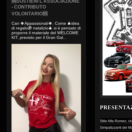
🆘SOSTIENI L’ASSOCIAZIONE
- CONTRIBUTO
VOLONTARIO🆘
Cari 🍀Appassionati🍀, Come 🎄idea
di regalo🎁 natalizio🎄 si è pensato di
proporre il materiale del WELCOME
KIT, previsto per il Gran Gal...
PRESENTAZ
Stile Alfa Romeo, clu
Simpatizzanti del M