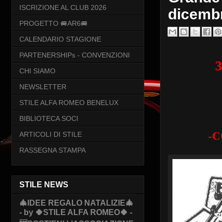
ISCRIZIONE AL CLUB 2026
dicemb
PROGETTO 🚐AR6🚐
CALENDARIO STAGIONE
PARTENERSHIPs - CONVENZIONI
CHI SIAMO
NEWSLETTER
STILE ALFA ROMEO BENELUX
BIBLIOTECA SOCI
-C
ARTICOLI DI STILE
RASSEGNA STAMPA
STILE NEWS
🎄IDEE REGALO NATALIZIE🎄
- by 🍀STILE ALFA ROMEO🍀 -