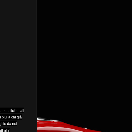
tteristici locali
piu' a chi già
gitto da noi
i piu'!