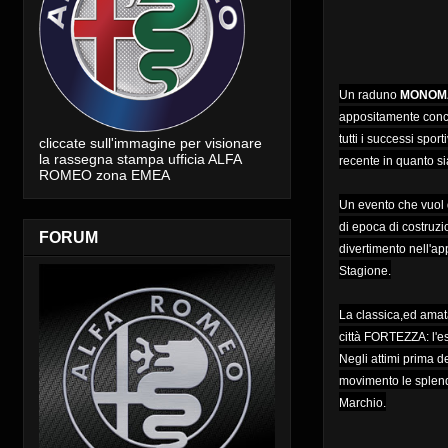
Un raduno
MONOM
appositamente concep
tutti i successi spor
cliccate sull'immagine per visionare
la rassegna stampa ufficia ALFA
recente in quanto si
ROMEO zona EMEA
Un evento che vuol da
di epoca di costruzi
FORUM
divertimento nell'ap
Stagione.
La classica,ed amata
città FORTEZZA: l'e
Negli attimi prima d
movimento le splend
Marchio.