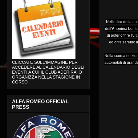
Nell'ottica della no
dell'
A
nonima
L
omb
di poter offrire l'
ed oltre:saremo l
Nella scorsa edizion
CLICCATE SULL'IMMAGINE PER
automobili di grande
ACCEDERE AL CALENDARIO DEGLI
EVENTI A CUI IL CLUB ADERIRA' O
ORGANIZZA NELLA STAGIONE IN
CORSO
ALFA ROMEO OFFICIAL
PRESS