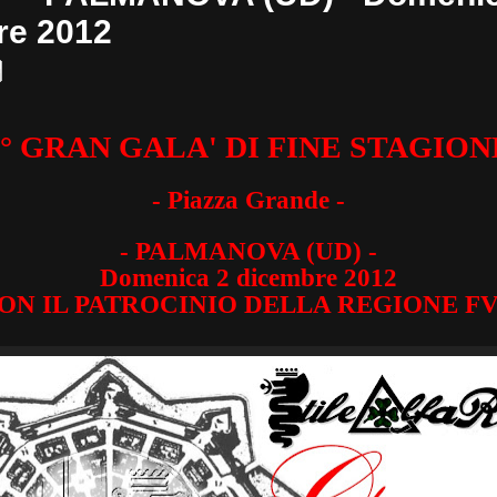
re 2012
3° GRAN GALA' DI FINE STAGION
- Piazza Grande -
- PALMANOVA (UD) -
Domenica 2 dicembre 2012
ON IL PATROCINIO DELLA REGIONE F