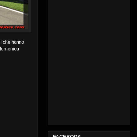
ci che hanno
 domenica
FACEBOOK