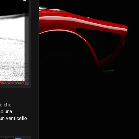
le che
ad una
un venticello