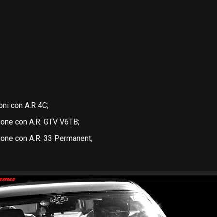
oni con A.R 4C;
one con A.R. GTV V6TB;
one con A.R. 33 Permanent;