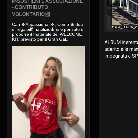
🆘SOSTIENI L’ASSOCIAZIONE
- CONTRIBUTO
VOLONTARIO🆘
Cari 🍀Appassionati🍀, Come 🎄idea
di regalo🎁 natalizio🎄 si è pensato di
proporre il materiale del WELCOME
KIT, previsto per il Gran Gal...
ALBUM inerente 
aderito alla ma
impegnata a SP