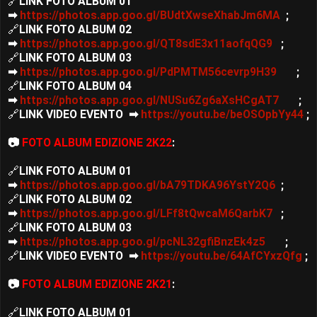
🔗
LINK FOTO ALBUM 01
➡
https://photos.app.goo.gl/BUdtXwseXhabJm6MA
;
🔗
LINK FOTO ALBUM 02
➡
https://photos.app.goo.gl/QT8sdE3x11aofqQG9
;
🔗
LINK FOTO ALBUM 03
➡
https://photos.app.goo.gl/PdPMTM56cevrp9H39
;
🔗
LINK FOTO ALBUM 04
➡
https://photos.app.goo.gl/NUSu6Zg6aXsHCgAT7
;
🔗
LINK VIDEO EVENTO ➡
https://youtu.be/beOSOpbYy44
;
📷
FOTO ALBUM EDIZIONE 2K22
:
🔗
LINK FOTO ALBUM 01
➡
https://photos.app.goo.gl/bA79TDKA96YstY2Q6
;
🔗
LINK FOTO ALBUM 02
➡
https://photos.app.goo.gl/LFf8tQwcaM6QarbK7
;
🔗
LINK FOTO ALBUM 03
➡
https://photos.app.goo.gl/pcNL32gfiBnzEk4z5
;
🔗
LINK VIDEO EVENTO ➡
https://youtu.be/64AfCYxzQfg
;
📷
FOTO ALBUM EDIZIONE 2K21
:
🔗
LINK FOTO ALBUM 01