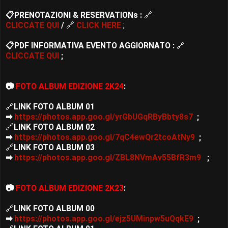
📋PRENOTAZIONI & RESERVATIONs :
🔗
CLICCATE QUI
/
🔗
CLICK
HERE
;
📋
PDF INFORMATIVA EVENTO AGGIORNATO :
🔗
CLICCATE QUI
;
📷
FOTO ALBUM EDIZIONE 2K24
:
🔗
LINK FOTO ALBUM 01
➡
https://photos.app.goo.gl/yrGbUGqRByBbty8s7
;
🔗
LINK FOTO ALBUM 02
➡
https://photos.app.goo.gl/7qC4ewQr2tcoAtNy9
;
🔗
LINK FOTO ALBUM 03
➡
https://photos.app.goo.gl/ZBL8NVmAv55BfR3m9
;
📷
FOTO ALBUM EDIZIONE 2K23
:
🔗
LINK FOTO ALBUM 00
➡
https://photos.app.goo.gl/ejz5UMinpw5uQqkE9
;