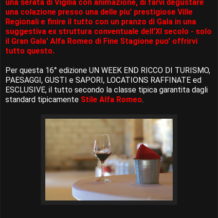
una serata di Vigilia con animazione, di farvi degustare
una colazione presso una delle piu' prestigiose Ville
Regionali e finire il tutto con un pranzo di Gala in una
suggestiva ex struttura conventuale dell'XI secolo - solo
il Gran Gala' Alfa Romeo di Fine Stagione puo' offrirvi
tutto questo.
Per questa 16° edizione UN WEEK END RICCO DI TURISMO,
PAESAGGI, GUSTI e SAPORI, LOCATIONS RAFFINATE ed
ESCLUSIVE, il tutto secondo la classe tipica garantita dagli
standard tipicamente
Stile Alfa Romeo
.