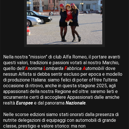
Nella nostra "
mission
" di club Alfa Romeo, il portare avanti
questi valori, tradizioni e passioni votati al nostro Marchio,
quello dell
'
A
nonima
L
ombarda
F
abbrica
A
utomobili
dove
nessun Alfista si debba sentir escluso per epoca e modello
di produzione Italiana: siamo felici di poter offrire l'ultima
occasione di ritrovo, anche in questa stagione 2025, agli
appassionati della nostra Regione ed oltre: saremo lieti e
sicuramente certi di accogliere Appassionati dalle amiche
realtà
Europee
e dal panorama
Nazionale
.
Nelle scorse edizioni siamo stati onorati dalla presenza di
nutrite delegazioni di equipaggi con automobili di grande
classe, prestigio e valore storico: ma non