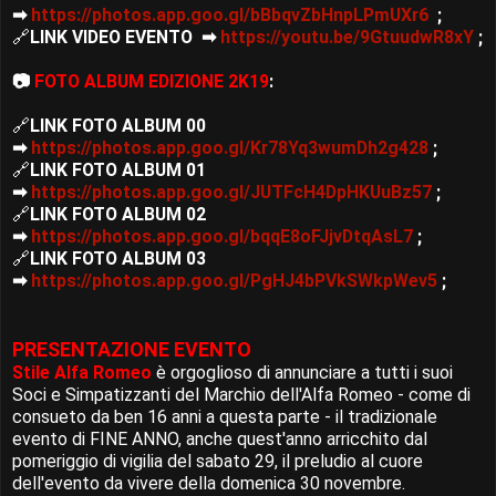
➡
https://photos.app.goo.gl/bBbqvZbHnpLPmUXr6
;
🔗
LINK VIDEO EVENTO ➡
https://youtu.be/9GtuudwR8xY
;
📷
FOTO ALBUM EDIZIONE 2K19
:
🔗
LINK FOTO ALBUM 00
➡
https://photos.app.goo.gl/Kr78Yq3wumDh2g428
;
🔗
LINK FOTO ALBUM 01
➡
https://photos.app.goo.gl/JUTFcH4DpHKUuBz57
;
🔗
LINK FOTO ALBUM 02
➡
https://photos.app.goo.gl/bqqE8oFJjvDtqAsL7
;
🔗
LINK FOTO ALBUM 03
➡
https://photos.app.goo.gl/PgHJ4bPVkSWkpWev5
;
PRESENTAZIONE EVENTO
Stile Alfa Romeo
è orgoglioso di annunciare a tutti i suoi
Soci e Simpatizzanti del Marchio dell'Alfa Romeo - come di
consueto da ben 16 anni a questa parte - il tradizionale
evento di FINE ANNO, anche quest'anno arricchito dal
pomeriggio di vigilia del sabato 29, il preludio al cuore
dell'evento da vivere della domenica 30 novembre.