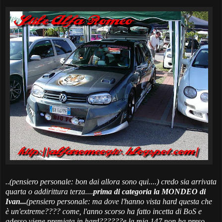
..(
pensiero personale: bon dai allora sono qui....
) credo sia arrivata
quarta o addirittura terza....
prima di categoria la MONDEO di
Ivan...
(
pensiero personale: ma dove l'hanno vista hard questa che
è un'extreme???? come, l'anno scorso ha fatto incetta di BoS e
adesso viene premiata in hard??????
e la mia 147 non ha preso