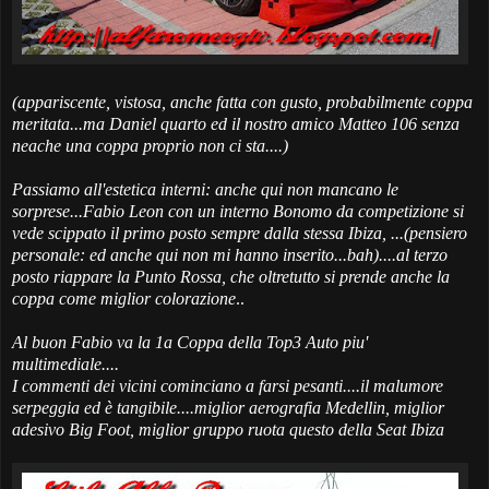
(appariscente, vistosa, anche fatta con gusto, probabilmente coppa
meritata...ma Daniel quarto ed il nostro amico Matteo 106 senza
neache una coppa proprio non ci sta....)
Passiamo all'estetica interni: anche qui non mancano le
sorprese...Fabio Leon con un interno Bonomo da competizione si
vede scippato il primo posto sempre dalla stessa Ibiza, ...(pensiero
personale: ed anche qui non mi hanno inserito...bah)....al terzo
posto riappare la Punto Rossa, che oltretutto si prende anche la
coppa come miglior colorazione
..
Al buon Fabio va la 1a Coppa della Top3 Auto piu'
multimediale....
I commenti dei vicini cominciano a farsi pesanti....il malumore
serpeggia ed è tangibile....miglior aerografia Medellin, miglior
adesivo Big Foot, miglior gruppo ruota questo della Seat Ibiza