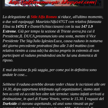
La delegazione di
Stile Alfa Romeo
si riduce, all'ultimo momento,
a due soli equipaggi:
Maurizio/Alfa147GT
con relativa fidanzata
Elisa
su
147GT
e
Daniel/Schiacciasassi
con la sua
147 1.9
Extreme
. Già per tempo la sezione di Trieste aveva,tra cui il
Presidente,IL DUCA,preannunciato una sosta, mentre il Vice
Presidente
The Stig/Julio Iglesias/Luca
, causa raduno in notturna
del giorno precedente protrattosi fino alle 3 del mattino (
con
relativo rientro a casa-
ndr
) ha deciso proprio in extremis di non
partecipare al raduno prendendosi anche lui una domenica di
riposo.
E mai decisione fu più saggia, per come poi in definitiva sono
andate le cose.
..
Sebbene il raduno avrebbe dovuto veder chiuse le iscrizioni alle ore
14.30, dopo opportuna telefonata agli organizzatori, siamo stati
ben accetti ed accolti ben oltre tale termine: siamo infatti arrivati a
destinazione, in quel di Fiume Veneto, verso le 15.30. I ragazzi del
Darkside
ci stavano aspettando, ed anzi sono rimasti un po'