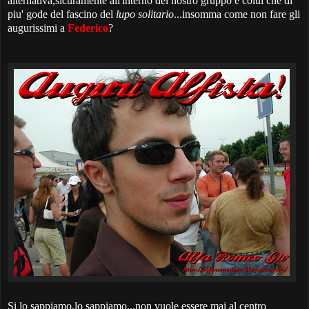
alternativa,sicuramente all'interno del nostro gruppo è colui che di
piu' gode del fascino del
lupo solitario
...insomma come non fare gli
augurissimi a
Federico
?
Si lo sappiamo,lo sappiamo...non vuole essere mai al centro