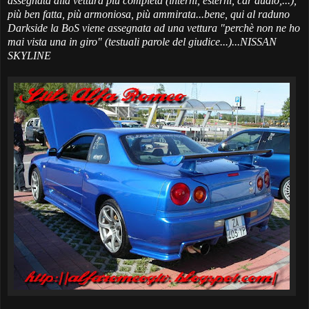
assegnata alla vettura più completa (interni, esterni, car audio,...),
più ben fatta, più armoniosa, più ammirata...bene, qui al raduno
Darkside la BoS viene assegnata ad una vettura "perchè non ne ho
mai vista una in giro" (testuali parole del giudice...)...NISSAN
SKYLINE