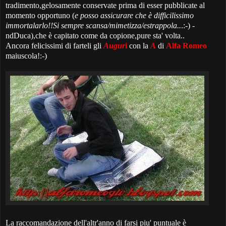
tradimento,gelosamente conservate prima di esser pubblicate al
momento opportuno (
e posso assicurare che è difficilissimo
immortalarlo!!Si sempre scansa/mimetizza/estrappola..
.:-) -
ndDuca),che è capitato come da copione,pure sta' volta..
Ancora felicissimi di farteli gli
Augur
i
con la
A
di
Alfa Romeo
maiuscola!:-)
La raccomandazione dell'altr'anno di farsi piu' puntuale è