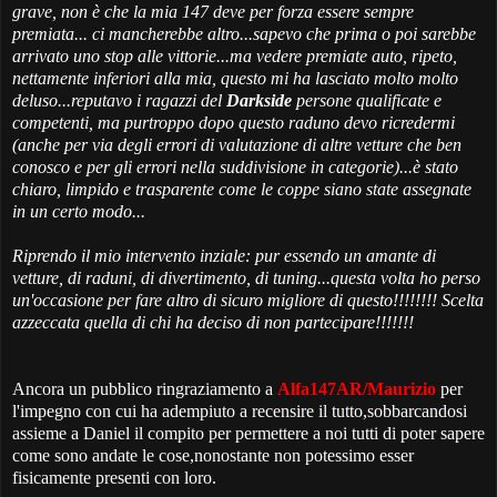
grave, non è che la mia 147 deve per forza essere sempre
premiata... ci mancherebbe altro...sapevo che prima o poi sarebbe
arrivato uno stop alle vittorie...ma vedere premiate auto, ripeto,
nettamente inferiori alla mia, questo mi ha lasciato molto molto
deluso...reputavo i ragazzi del
Darkside
persone qualificate e
competenti, ma purtroppo dopo questo raduno devo ricredermi
(anche per via degli errori di valutazione di altre vetture che ben
conosco e per gli errori nella suddivisione in categorie)...è stato
chiaro, limpido e trasparente come le coppe siano state assegnate
in un certo modo...
Riprendo il mio intervento inziale: pur essendo un amante di
vetture, di raduni, di divertimento, di tuning...questa volta ho perso
un'occasione per fare altro di sicuro migliore di questo!!!!!!!! Scelta
azzeccata quella di chi ha deciso di non partecipare!!!!!!!
Ancora un pubblico ringraziamento a
Alfa147AR/Maurizio
per
l'impegno con cui ha adempiuto a recensire il tutto,sobbarcandosi
assieme a Daniel il compito per permettere a noi tutti di poter sapere
come sono andate le cose,nonostante non potessimo esser
fisicamente presenti con loro.