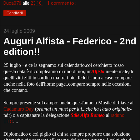
Duca076
alle
23:10
1 commento :
Condividi
24 luglio 2009
Auguri Alfista - Federico - 2nd
edition!!
25 luglio - e ce la segnamo sul calendario,col cerchietto rosso
questa data:è il compleanno di uno di noi,un'
Alfista
niente male,di
quelli zitti zitti in sordina ma fra i piu' fedeli...non a caso compare
anche nella foto dell'home page..compare sempre nelle occasioni
che contano.
Sempre presente sul campo: anche quest'anno a Musile di Piave al
Cadamuro Day
(
oramai un must per lui...che ha l'auto originale
-
ndr) o a capitanare la delegazione
Stile Alfa Romeo
al
raduno
TTC
....
Diplomatico e col piglio di chi sa sempre proporre una soluzione