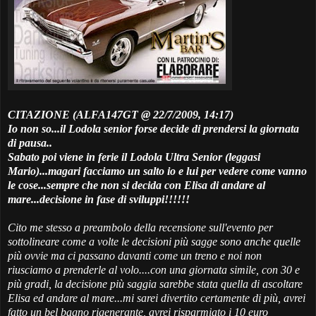
CITAZIONE (ALFA147GT @ 22/7/2009, 14:17)
Io non so...il Lodola senior forse decide di prendersi la giornata
di pausa..
Sabato poi viene in ferie il Lodola Ultra Senior (leggasi
Mario)...magari facciamo un salto io e lui per vedere come vanno
le cose...sempre che non si decida con Elisa di andare al
mare...decisione in fase di sviluppi!!!!!!
Cito me stesso a preambolo della recensione sull'evento per
sottolineare come a volte le decisioni più sagge sono anche quelle
più ovvie ma ci passano davanti come un treno e noi non
riusciamo a prenderle al volo....con una giornata simile, con 30 e
più gradi, la decisione più saggia sarebbe stata quella di ascoltare
Elisa ed andare al mare...mi sarei divertito certamente di più, avrei
fatto un bel bagno rigenerante, avrei risparmiato i 10 euro