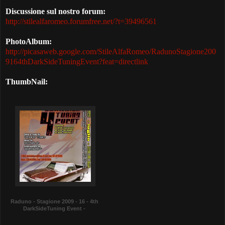
Discussione sul nostro forum:
http://stilealfaromeo.forumfree.net/?t=39496561
PhotoAlbum:
http://picasaweb.google.com/StileAlfaRomeo/RadunoStagione200
9164thDarkSideTuningEvent?feat=directlink
ThumbNail:
Raduno - Stagione 2009 - 16 - 4th
DarkSideTuning Event -