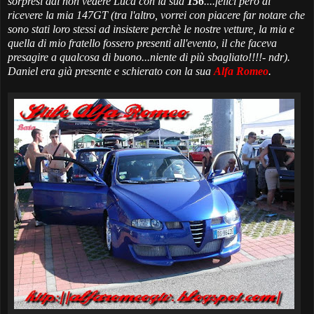
sorpresi dal non vedere
Luca
con la sua
156
....felici però di
ricevere la mia 147GT (
tra l'altro, vorrei con piacere far notare che
sono stati loro stessi ad insistere perchè le nostre vetture, la mia e
quella di mio fratello fossero presenti all'evento, il che faceva
presagire a qualcosa di buono...niente di più sbagliato!!!!
- ndr).
Daniel
era già presente e schierato con la sua
Alfa Romeo
.