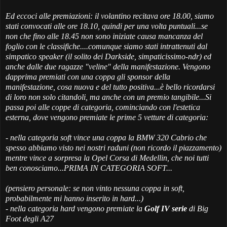
Ed eccoci alle premiazioni: il volantino recitava ore 18.00, siamo
stati convocati alle ore 18.10, quindi per una volta puntuali...se
non che fino alle 18.45 non sono iniziate causa mancanza del
foglio con le classifiche....comunque siamo stati intrattenuti dal
simpatico speaker (il solito dei Darkside, simpaticissimo-ndr) ed
anche dalle due ragazze "veline" della manifestazione. Vengono
dapprima premiati con una coppa gli sponsor della
manifestazione, cosa nuova e del tutto positiva...è bello ricordarsi
di loro non solo citandoli, ma anche con un premio tangibile...Si
passa poi alle coppe di categoria, cominciando con l'estetica
esterna, dove vengono premiate le prime 5 vetture di categoria:
- nella categoria soft vince una coppa la BMW 320 Cabrio che
spesso abbiamo visto nei nostri raduni (non ricordo il piazzamento)
mentre vince a sorpresa la Opel Corsa di Medellin, che noi tutti
ben conosciamo...PRIMA IN CATEGORIA SOFT...
(pensiero personale: se non vinto nessuna coppa in soft,
probabilmente mi hanno inserito in hard...)
- nella categoria hard vengono premiate la
Golf IV serie
di Big
Foot degli A27