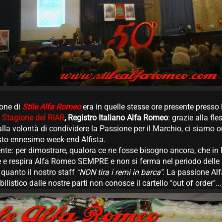
ione di
Stile Alfa Romeo
era in quelle stesse ore presente presso 
 Stagione del RIAR
, Registro Italiano Alfa Romeo
: grazie alla fle
lla volontà di condividere la Passione per il Marchio, ci siamo or
sto ennesimo week-end Alfista.
e: per dimostrare, qualora ce ne fosse bisogno ancora, che in R
e e respira Alfa Romeo SEMPRE e non si ferma nel periodo delle 
 quanto il nostro staff
"NON tira i remi in barca"
. La passione Al
stico dalle nostre parti non conosce il cartello "out of order"...;