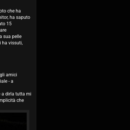
foto che ha
nitor, ha saputo
ato 15
tare
a sua pelle
 ha vissuti,
gli amici
ale - a
a dirla tutta mi
mplicità che