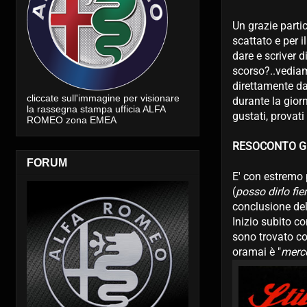
Un grazie parti
scattato e per 
dare e scriver
scorso?..vediam
direttamente da
cliccate sull'immagine per visionare
durante la giorn
la rassegna stampa ufficia ALFA
gustati, provat
ROMEO zona EMEA
RESOCONTO G
FORUM
E' con estremo 
(
posso dirlo fie
conclusione del
Inizio subito c
sono trovato co
oramai è "
merce