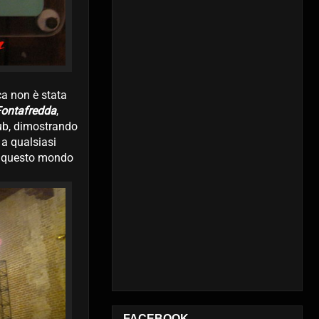
ca non è stata
ontafredda
,
lub, dimostrando
 a qualsiasi
so questo mondo
FACEBOOK