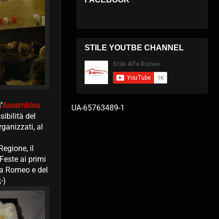
STILE YOUTBE CHANNEL
l
'
Assemblea
UA-65763489-1
ssibilità del
ganizzati, al
egione, il
Feste ai primi
fa Romeo e del
-)