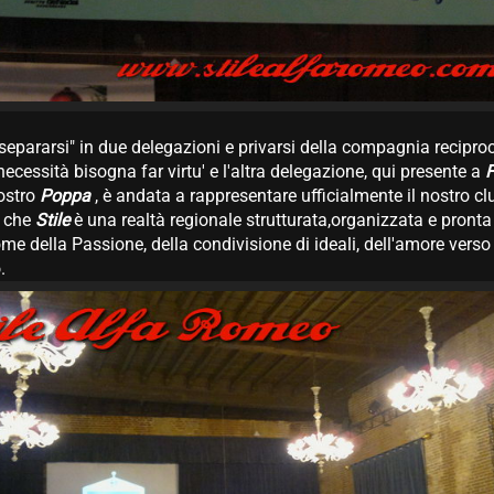
 "separarsi" in due delegazioni e privarsi della compagnia recipro
ecessità bisogna far virtu' e l'altra delegazione, qui presente a
F
ostro
Poppa
, è andata a rappresentare ufficialmente il nostro c
- che
Stile
è una realtà regionale strutturata,organizzata e pronta
me della Passione, della condivisione di ideali, dell'amore ver
.