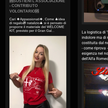
🆘SOSTIENI L’ASSOCIAZIONE
- CONTRIBUTO
VOLONTARIO🆘
Cari 🍀Appassionati🍀, Come 🎄idea
di regalo🎁 natalizio🎄 si è pensato di
proporre il materiale del WELCOME
KIT, previsto per il Gran Gal...
La logistica di
indolore ma di n
costituita dal n
- come riprova 
esigenza nel no
dell'Alfa Romeo