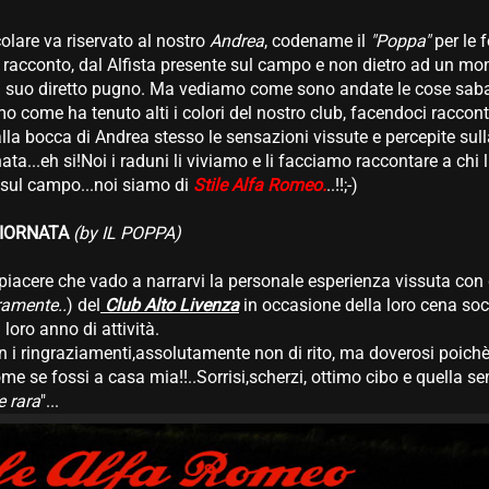
colare va riservato al nostro
Andrea
, codename il
"Poppa"
per le 
il racconto, dal Alfista presente sul campo e non dietro ad un mo
 di suo diretto pugno. Ma vediamo come sono andate le cose sab
o come ha tenuto alti i colori del nostro club, facendoci raccon
lla bocca di Andrea stesso le sensazioni vissute e percepite sull
ata...eh si!Noi i raduni li viviamo e li facciamo raccontare a chi li
i sul campo...noi siamo di
Stile Alfa Romeo.
..!!;-)
IORNATA
(by IL POPPA)
piacere che vado a narrarvi la personale esperienza vissuta con 
ramente..
) del
Club Alto Livenza
in occasione della loro cena soci
 loro anno di attività.
on i ringraziamenti,assolutamente non di rito, ma doverosi poichè 
me se fossi a casa mia!!..Sorrisi,scherzi, ottimo cibo e quella se
 rara
"...