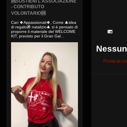
🆘SOSTIENI L’ASSOCIAZIONE
- CONTRIBUTO
VOLONTARIO🆘
Cari 🍀Appassionati🍀, Come 🎄idea
di regalo🎁 natalizio🎄 si è pensato di
proporre il materiale del WELCOME
KIT, previsto per il Gran Gal...
Nessun
Posta un c