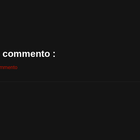
 commento :
ommento