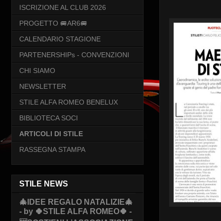
ISCRIZIONE AL CLUB 2026
PROGETTO 🚐AR6🚐
CALENDARIO STAGIONE
PARTENERSHIPs - CONVENZIONI
CHI SIAMO
NEWSLETTER
STILE ALFA ROMEO BENELUX
BIBLIOTECA SOCI
ARTICOLI DI STILE
RASSEGNA STAMPA
STILE NEWS
🎄IDEE REGALO NATALIZIE🎄
- by 🍀STILE ALFA ROMEO🍀 -