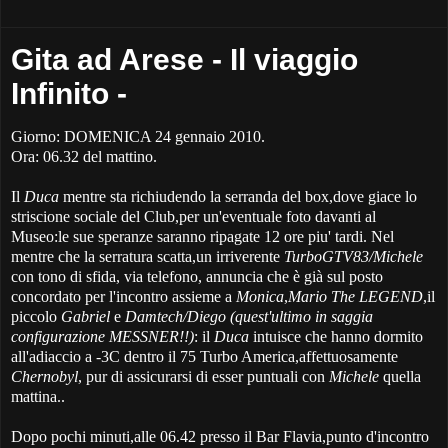
Gita ad Arese - Il viaggio
Infinito -
Giorno: DOMENICA 24 gennaio 2010.
Ora: 06.32 del mattino.
Il
Duca
mentre sta richiudendo la serranda del box,dove giace lo
striscione sociale del Club,per un'eventuale foto davanti al
Museo:le sue speranze saranno ripagate 12 ore piu' tardi. Nel
mentre che la serratura scatta,un irriverente
TurboGTV83/Michele
con tono di sfida, via telefono, annuncia che è già sul posto
concordato per l'incontro assieme a
Monica
,
Mario The LEGEND
,il
piccolo
Gabriel
e
Damtech/Diego (quest'ultimo in saggia
configurazione MESSNER!!)
: il
Duca
intuisce che hanno dormito
all'adiaccio a -3C dentro il 75 Turbo America,affettuosamente
Chernobyl
, pur di assicurarsi di esser puntuali con
Michele
quella
mattina..
Dopo pochi minuti,alle 06.42 presso il Bar Flavia,punto d'incontro