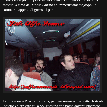
Ostrogoto
si prende possesso dei posti accampando i posti come
fossero la cima del
Monte Lanaro
ed immediatamente,dopo un
sommario appello di guerra,si parte...
La direzione è l'uscita Latisana, per percorrere un pezzetto di strada
indietro ed arrivare sulla SS Triestina,che passa davanti l'incrocio