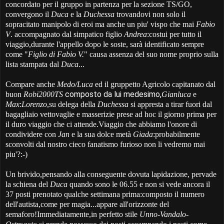
concordato per il gruppo in partenza per la sezione TS/GO,
convergono il
Duca
e la
Duchessa
trovandovi non solo il
sopracitato manipolo di eroi ma anche un piu' vispo che mai
Fabio
V
. accompagnato dal simpatico figlio
Andrea
:costui per tutto il
viaggio,durante l'appello dopo le soste, sarà identificato sempre
come "
Figlio di Fabio V.
" causa assenza del suo nome proprio sulla
lista stampata dal
Duca
...
Compare anche
Medo/Luca
ed il gruppetto Agricolo capitanato dal
composto da lui medesimo,
buon
Robi2000TS
Gianluca
e
Max
:
Lorenzo
,su delega della
Duchessa
si appresta a tirar fuori dal
bagagliaio vettovaglie e masserizie prese ad hoc il giorno prima per
il duro viaggio che ci attende.Viaggio che abbiamo l'onore di
condividere con
Jan
e la sua dolce metà
Giada
:probabilmente
sconvolti dal nostro cieco fanatismo furioso non li vedremo mai
piu'?:-)
Un brivido,pensando alla conseguente dovuta lapidazione, pervade
la schiena del
Duca
quando sono le 06.55 e non si vede ancora il
37 posti prenotato qualche settimana prima:composto il numero
dell'autista,come per magia...appare all'orizzonte del
semaforo!Immediatamente,in perfetto stile
Unno-Vandalo-