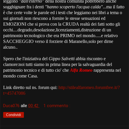
leggono
"dall'esterno"
della nostra comunità potrebbero anche
sogghignare fra i denti
"hanno scoperto l'acqua calda"
...ma il fatto
è che certe volte le parole ed i testi che leggiamo nei libri a tema o
sui giornali non riescono a fornire le stesse sensazioni ed
EMOZIONI che si prova con la CRUDA realtà dei fatti sotto gli
occhi....degrado,desolazione,licenziamenti,distruzione di un
patrimonio tecnologico che era PRIMO nel mondo.....e relativo
SACCHEGGIO verso il forziere di Maranello,solo per dirne
alcuno..
Spero che l'iniziativa del
Gippo Salvetti
abbia riscontro e
clamore:noi tutti siamo in prima linea per la salvaguardia del
patrimonio tecnico e di tutto cio' che
Alfa Romeo
rappresenta nel
mondo come Casa.
Link diretto sul ns. forum qui:
http://stilealfaromeo.forumfree.it/?
t=45747086
Duca076
alle
00:42
1 commento :
Condividi