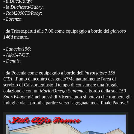
- il
Duca/Rudy
;
- la
Duchessa/Gabry
;
-
Robi2000TS/Roby
;
-
Lorenzo
;
..da Trieste,partiti alle 7.00,come equipaggio a bordo del
glorioso
146ti
mentre..
-
Lancelot156
;
-
Alfa147/GT
;
-
Dennis
;
..da Pocenia,come equipaggio a bordo dell'
incrociatore 156
GTA
...Punto d'incontro designato?Ma naturalmente l'area di
servizio di Calstorta:giusto il tempo di consumare una frugale
colazione e con un
Mario/Omega Supreme
a bordo della sua
159
SportWagon
già nei pressi di Vicenza,non si poteva che rompere gli
indugi e via....pronti a partire verso l'agognata meta finale:Padova!!