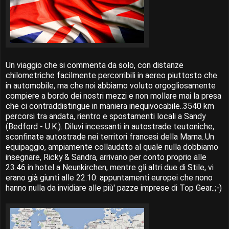
Un viaggio che si commenta da solo, con distanze
chilometriche facilmente percorribili in aereo piuttosto che
in automobile, ma che noi abbiamo voluto orgogliosamente
compiere a bordo dei nostri mezzi e non mollare mai la presa
che ci contraddistingue in maniera inequivocabile..3540 km
percorsi tra andata, rientro e spostamenti locali a Sandy
(Bedford - U.K.). Diluvi incessanti in autostrade teutoniche,
sconfinate autostrade nei territori francesi della Marna..Un
equipaggio, ampiamente collaudato al quale nulla dobbiamo
insegnare, Ricky & Sandra, arrivano per conto proprio alle
23.46 in hotel a Neunkirchen, mentre gli altri due di Stile, vi
erano già giunti alle 22.10: appuntamenti europei che nono
hanno nulla da invidiare alle più' pazze imprese di Top Gear..;-)