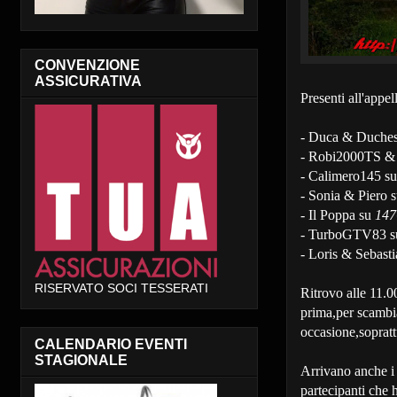
CONVENZIONE
ASSICURATIVA
Presenti all'app
- Duca & Duche
- Robi2000TS &
- Calimero145 s
- Sonia & Piero 
- Il Poppa su
14
- TurboGTV83 
- Loris & Sebast
RISERVATO SOCI TESSERATI
Ritrovo alle 11.0
prima,per scambia
occasione,sopratt
CALENDARIO EVENTI
STAGIONALE
Arrivano anche i
partecipanti che 