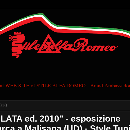
cial WEB SITE of STILE ALFA ROMEO - Brand Ambassador
010
ATA ed. 2010" - esposizione
rca a Malisana (UD) - Style Tun