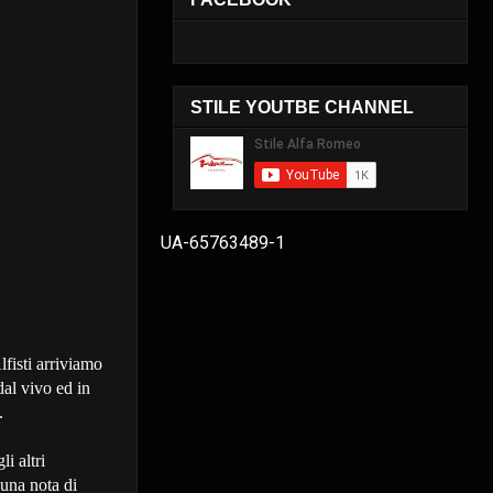
STILE YOUTBE CHANNEL
UA-65763489-1
lfisti arriviamo
al vivo ed in
.
li altri
 una nota di