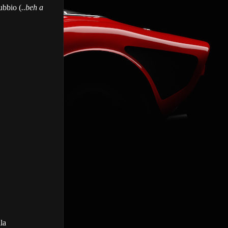
ubbio (
..beh a
lla