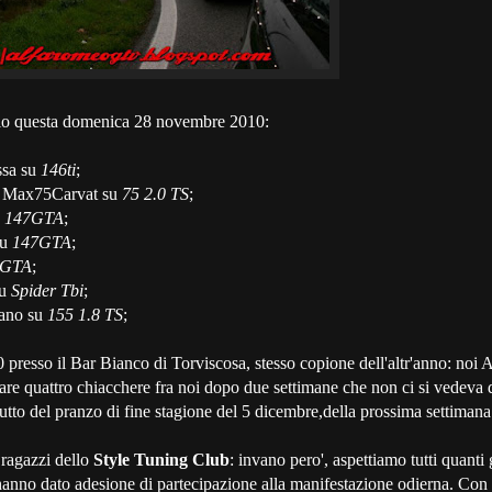
ello questa domenica 28 novembre 2010:
ssa su
146ti
;
 Max75Carvat su
75 2.0 TS
;
u
147GTA
;
su
147GTA
;
7GTA
;
su
Spider Tbi
;
iano su
155 1.8 TS
;
0 presso il Bar Bianco di Torviscosa, stesso copione dell'altr'anno: noi A
re quattro chiacchere fra noi dopo due settimane che non ci si vedeva d
utto del pranzo di fine stagione del 5 dicembre,della prossima settimana
 ragazzi dello
Style Tuning Club
: invano pero', aspettiamo tutti quanti g
hanno dato adesione di partecipazione alla manifestazione odierna. Con