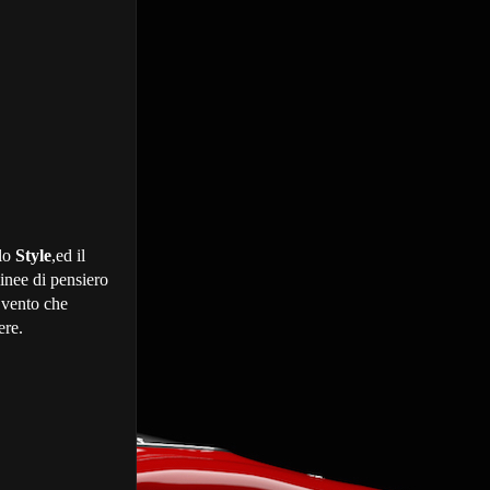
llo
Style
,ed il
linee di pensiero
l vento che
ere.