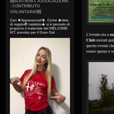
🆘SOSTIENI L’ASSOCIAZIONE
- CONTRIBUTO
VOLONTARIO🆘
Cari 🍀Appassionati🍀, Come 🎄idea
di regalo🎁 natalizio🎄 si è pensato di
proporre il materiale del WELCOME
KIT, previsto per il Gran Gal...
L'evento era a
nu
Club
:onorati qui
questo evento che
essere spesso e v