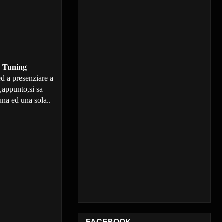
e Tuning
 ed a presenziare a
,appunto,si sa
na ed una sola..
FACEBOOK