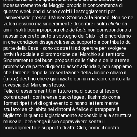
incessantemente da Maggio: proprio in concomitanza di
questo week end si sono svolti i festeggiamenti per
l'anniversario presso il Museo Storico Alfa Romeo. Non ce ne
volga nessuno ma sinceramente di sentire i soliti
clichè
da
anni, i soliti buoni propositi che
de facto
non corrispondono a
nessun concreto aiuto a sostegno dei Club - che ricordiamo
in che condizioni disagevoli, senza supporto e contributo da
parte della Casa - sono costretti ad operare per svolgere
attività sociale e di promozione del Marchio sul territorio.
Sinceramente dei buoni propositi delle fiabe e delle eteree
promesse da parte di questo asset aziendale, non sappiamo
che farcene: dopo la presentazione della Junior è chiaro il
(triste) destino che è già iniziato con un macabro conto alla
rovescia del Marchio stesso.
Felici di esser smentiti in futuro ma di cacce al tesoro,
cofani aperti, conferenze backstages , flashmob come
format ripetitivi di ogni evento ci hanno letteralmente
stufato: se chi abita nei dintorni è felice di strappare il
biglietto, in quanto logisticamente accessibile alla struttura
museale , ben venga il suo sopravvivere senza il
coinvolgimento e supporto di altri Club, come il nostro.