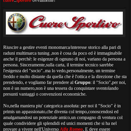
cuore
..
sportivo
ovviamente!
Riuscire a gestire eventi monomarca/interesse storico alla pari di
raduni multimarca tuning ,non è cosa da poco ed è immaginabile
anche il perchè: le esigenze di ognuno di noi, variano da persona a
persona. Sinceramente,sulla carta, il termine tecnico sarebbe
l'esigenza del "socio"..ma lo vedo,personalmente, un termine
freddo e molto distante da quella che è l'ottica e la direzione che sta
prendendo, e vogliamo far prendere al
Gruppo
: il "Socio",per noi,
non è un numero,non è una tessera da conquistare sventolando
presunti vantaggi o convenzioni economiche.
No,nella maniera piu' categorica assoluta: per noi il "Socio" è in
primis un appassionato,che diventa col tempo,conoscendosi ed
amalgamandosi un potenziale amico,un compagno di ventura col
quale condividere gli splendidi ed unici momenti che si ha nel
provare a vivere nell'Universo
Alfa Romeo
. E deve essere