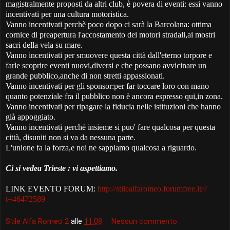
magistralmente proposti da altri club, è povera di eventi: essi vanno
incentivati per una cultura motoristica.
Vanno incentivati perchè poco dopo ci sarà la Barcolana: ottima
cornice di preapertura l'accostamento dei motori stradali,ai mostri
sacri della vela su mare.
Vanno incentivati per smuovere questa città dall'eterno torpore e
farle scoprire eventi nuovi,diversi e che possano avvicinare un
grande pubblico,anche di non stretti appassionati.
Vanno incentivati per gli sponsor:per far toccare loro con mano
quanto potenziale fra il pubblico non è ancora espresso qui,in zona.
Vanno incentivati per ripagare la fiducia nelle istituzioni che hanno
già appoggiato.
Vanno incentivati perchè insieme si puo' fare qualcosa per questa
città, disuniti non si va da nessuna parte.
L'unione fa la forza,e noi ne sappiamo qualcosa a riguardo.
Ci si vedea Trieste : vi aspettiamo.
LINK EVENTO FORUM:
http://stilealfaromeo.forumfree.it/?
t=46472589
Stile Alfa Romeo 2
alle
11:08
Nessun commento :