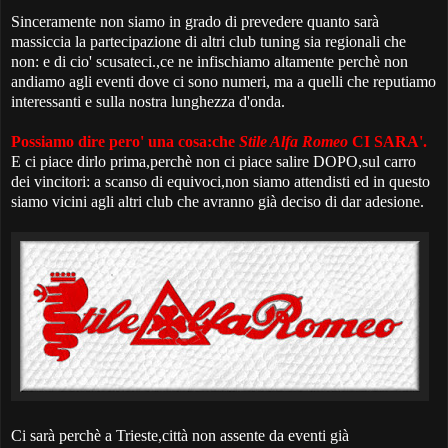
Sinceramente non siamo in grado di prevedere quanto sarà
massiccia la partecipazione di altri club tuning sia regionali che
non: e di cio' scusateci.,ce ne infischiamo altamente perchè non
andiamo agli eventi dove ci sono numeri, ma a quelli che reputiamo
interessanti e sulla nostra lunghezza d'onda.
Possiamo dire pero' una cosa:che
Stile Alfa Romeo
CI SARA'.
E ci piace dirlo prima,perchè non ci piace salire DOPO,sul carro
dei vincitori: a scanso di equivoci,non siamo attendisti ed in questo
siamo vicini agli altri club che avranno già deciso di dar adesione.
Ci sarà perchè a Trieste,città non assente da eventi già