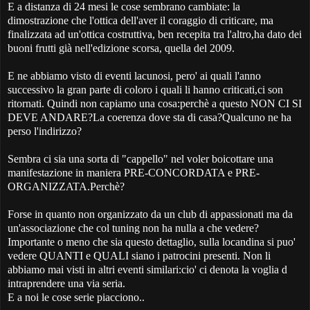
E a distanza di 24 mesi le cose sembrano cambiate: la
dimostrazione che l'ottica dell'aver il coraggio di criticare, ma
finalizzata ad un'ottica costruttiva, ben recepita tra l'altro,ha dato dei
buoni frutti già nell'edizione scorsa, quella del 2009.
E ne abbiamo visto di eventi lacunosi, pero' ai quali l'anno
successivo la gran parte di coloro i quali li hanno criticati,ci son
ritornati. Quindi non capiamo una cosa:perchè a questo NON CI SI
DEVE ANDARE?La coerenza dove sta di casa?Qualcuno ne ha
perso l'indirizzo?
Sembra ci sia una sorta di "cappello" nel voler boicottare una
manifestazione in maniera PRE-CONCORDATA e PRE-
ORGANIZZATA.Perchè?
Forse in quanto non organizzato da un club di appassionati ma da
un'associazione che col tuning non ha nulla a che vedere?
Importante o meno che sia questo dettaglio, sulla locandina si puo'
vedere QUANTI e QUALI siano i patrocini presenti. Non li
abbiamo mai visti in altri eventi similari:cio' ci denota la voglia d
intraprendere una via seria.
E a noi le cose serie piacciono..