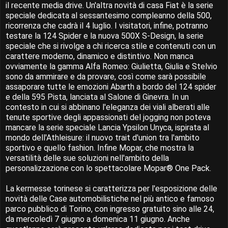
il recente media drive. Un'altra novità di casa Fiat è la serie
speciale dedicata al sessantesimo compleanno della 500,
ricorrenza che cadrà il 4 luglio. I visitatori, infine, potranno
testare la 124 Spider e la nuova 500X S-Design, la serie
speciale che si rivolge a chi ricerca stile e contenuti con un
carattere moderno, dinamico e distintivo. Non manca
ovviamente la gamma Alfa Romeo: Giulietta, Giulia e Stelvio
sono da ammirare e da provare, così come sarà possibile
assaporare tutte le emozioni Abarth a bordo del 124 spider
e della 595 Pista, lanciata al Salone di Ginevra. In un
contesto in cui si abbinano l'eleganza dei viali alberati alle
tenute sportive degli appassionati del jogging non poteva
mancare la serie speciale Lancia Ypsilon Unyca, ispirata al
mondo dell'Athleisure: il nuovo trait d'union tra l'ambito
sportivo e quello fashion. Infine Mopar, che mostra la
versatilità delle sue soluzioni nell'ambito della
personalizzazione con lo spettacolare Mopar® One Pack.
La kermesse torinese si caratterizza per l'esposizione delle
novità delle Case automobilistiche nel più antico e famoso
parco pubblico di Torino, con ingresso gratuito sino alle 24,
da mercoledì 7 giugno a domenica 11 giugno. Anche