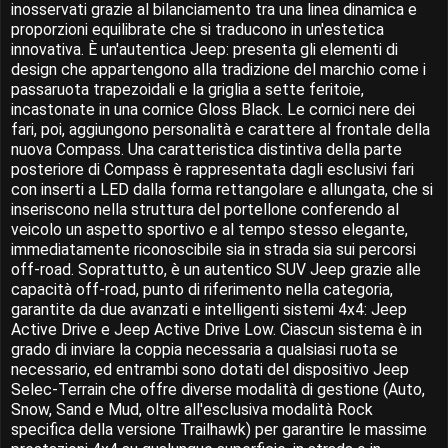
inosservati grazie al bilanciamento tra una linea dinamica e
proporzioni equilibrate che si traducono in un'estetica
innovativa. È un'autentica Jeep: presenta gli elementi di
design che appartengono alla tradizione del marchio come i
passaruota trapezoidali e la griglia a sette feritoie,
incastonate in una cornice Gloss Black. Le cornici nere dei
fari, poi, aggiungono personalità e carattere al frontale della
nuova Compass. Una caratteristica distintiva della parte
posteriore di Compass è rappresentata dagli esclusivi fari
con inserti a LED dalla forma rettangolare e allungata, che si
inseriscono nella struttura del portellone conferendo al
veicolo un aspetto sportivo e al tempo stesso elegante,
immediatamente riconoscibile sia in strada sia sui percorsi
off-road. Soprattutto, è un autentico SUV Jeep grazie alle
capacità off-road, punto di riferimento nella categoria,
garantite da due avanzati e intelligenti sistemi 4x4: Jeep
Active Drive e Jeep Active Drive Low. Ciascun sistema è in
grado di inviare la coppia necessaria a qualsiasi ruota se
necessario, ed entrambi sono dotati del dispositivo Jeep
Selec-Terrain che offre diverse modalità di gestione (Auto,
Snow, Sand e Mud, oltre all'esclusiva modalità Rock
specifica della versione Trailhawk) per garantire le massime