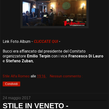
Link Foto Album -
CLICCATE QUI
-
Bucci era affiancato dal presidente del Comitato
organizzatore
Emilio Terpin
con i vice
Francesco Di Lauro
e
Stefano Zuban
,
Stile Alfa Romeo
alle
19:16
Nessun commento :
Condividi
24 maggio 2017
STILE IN VENETO -