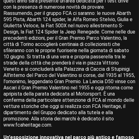
quest'anno sarà presente un'area dedicata per i test drive
con la presenza di numerose novità da provare.
Riassumendo, per il gruppo FCA ci saranno: le nuove Abarth
595 Pista, Abarth 124 spider, le Alfa Romeo Stelvio, Giulia e
Giulietta Veloce, la Fiat 500X nel nuovo allestimento S-
Design, la Fiat 124 Spider la Jeep Renegade. Come nelle due
precedenti edizioni, per il Gran Premio Parco Valentino, la
città di Torino accoglierà centinaia di collezionisti che
sfileranno con le proprie fuoriserie nella giornata di sabato
10 giugno. Si tratta di una vera e propria passerella tra le
strade della città che prenderà il via in piazza Vittorio
Veneto e si concluderà alla Palazzina di Caccia di Stupinigi.
All'interno del Parco del Valentino si corse, dal 1935 al 1955,
l'omonimo, leggendario Gran Premio. La Lancia D50 vinse con
Ascari il Gran Premio Valentino nel 1955 e oggi ritorna come
apripista della parata dedicata al Motorsport. È una
conferma della particolare attenzione di FCA al mondo delle
vetture storiche che oggi si realizza con FCA Heritage, il
dipartimento del Gruppo dedicato alla tutela e alla
promozione. Alla storia dei marchi è dedicato il sito
www.fcaheritage.com.
Un'esposizione innovativa nel parco più antico e famoso