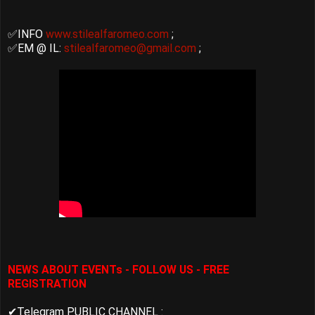
✅INFO
www.stilealfaromeo.com
;
✅EM @ IL:
stilealfaromeo@gmail.com
;
NEWS ABOUT EVENTs - FOLLOW US - FREE
REGISTRATION
✔Telegram PUBLIC CHANNEL :