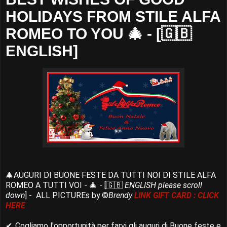
HOLIDAYS FROM STILE ALFA
ROMEO TO YOU 🎄 - [🇬🇧
ENGLISH]
🎄AUGURI DI BUONE FESTE DA TUTTI NOI DI STILE ALFA
ROMEO A TUTTI VOI - 🎄 - [🇬🇧
ENGLISH please scroll
down
] - ALL PICTUREs by ©
Brendy
LINK GIFT CARD : CLICK
HERE
✔..Cogliamo l'opportunità per farvi gli auguri di Buone feste e