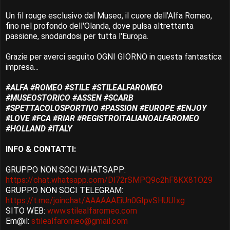
Un fil rouge esclusivo dal Museo, il cuore dell'Alfa Romeo,
fino nel profondo dell'Olanda, dove pulsa altrettanta
passione, snodandosi per tutta l'Europa.
Grazie per averci seguito OGNI GIORNO in questa fantastica
impresa...
#ALFA #ROMEO #STILE #STILEALFAROMEO
#MUSEOSTORICO #ASSEN #SCARB
#SPETTACOLOSPORTIVO #PASSION #EUROPE #ENJOY
#LOVE #FCA #RIAR #REGISTROITALIANOALFAROMEO
#HOLLAND #ITALY
INFO & CONTATTI:
GRUPPO NON SOCI WHATSAPP:
https://chat.whatsapp.com/Dl72rSMPQ9c2hF8KX81O29
GRUPPO NON SOCI TELEGRAM:
https://t.me/joinchat/AAAAAAEiUn0GIpvSHUUIxg
SITO WEB:
www.stilealfaromeo.com
Em@il:
stilealfaromeo@gmail.com