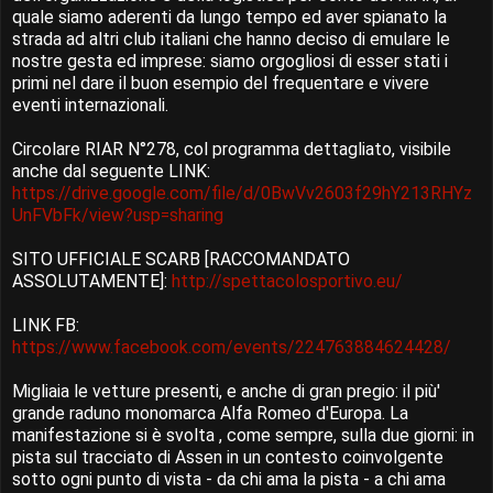
quale siamo aderenti da lungo tempo ed aver spianato la
strada ad altri club italiani che hanno deciso di emulare le
nostre gesta ed imprese: siamo orgogliosi di esser stati i
primi nel dare il buon esempio del frequentare e vivere
eventi internazionali.
Circolare RIAR N°278, col programma dettagliato, visibile
anche dal seguente LINK:
https://drive.google.com/file/d/0BwVv2603f29hY213RHYz
UnFVbFk/view?usp=sharing
SITO UFFICIALE SCARB [RACCOMANDATO
ASSOLUTAMENTE]:
http://spettacolosportivo.eu/
LINK FB:
https://www.facebook.com/events/224763884624428/
Migliaia le vetture presenti, e anche di gran pregio: il più'
grande raduno monomarca Alfa Romeo d'Europa. La
manifestazione si è svolta , come sempre, sulla due giorni: in
pista sul tracciato di Assen in un contesto coinvolgente
sotto ogni punto di vista - da chi ama la pista - a chi ama