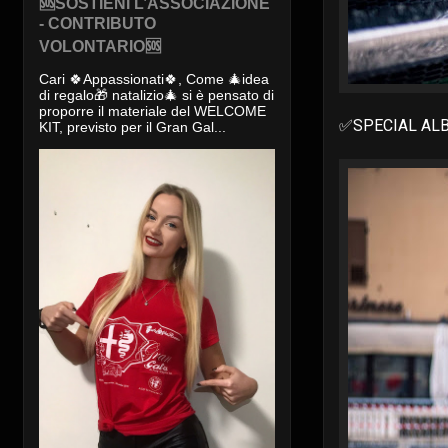
🆘SOSTIENI L’ASSOCIAZIONE
- CONTRIBUTO
VOLONTARIO🆘
Cari 🍀Appassionati🍀, Come 🎄idea
di regalo🎁 natalizio🎄 si è pensato di
proporre il materiale del WELCOME
✅SPECIAL ALBU
KIT, previsto per il Gran Gal...