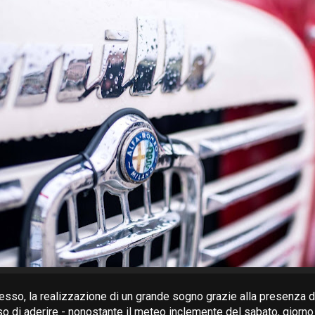
sso, la realizzazione di un grande sogno grazie alla presenza d
 di aderire - nonostante il meteo inclemente del sabato, giorno d