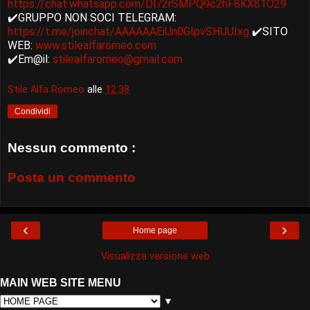
https://chat.whatsapp.com/Dl72rSMPQ9c2hF8KX81O29
✔️GRUPPO NON SOCI TELEGRAM:
https://t.me/joinchat/AAAAAAEiUn0GIpvSHUUIxg
✔️SITO
WEB:
www.stilealfaromeo.com
✔️Em@il:
stilealfaromeo@gmail.com
Stile Alfa Romeo
alle
12:38
Condividi
Nessun commento :
Posta un commento
‹
›
Home page
Visualizza versione web
MAIN WEB SITE MENU
▼