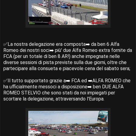
✅La nostra delegazione era composta➡️ da ben 6 Alfa
Romeo dei nostri soci➡️ più' due Alfa Romeo extra fornite da
FCA (per un totale di ben 8 AR!) anche impegnate nelle
diverse sessioni di pista previste sulla due giorni, oltre che
partecipare alla consueta e piacevole cena del sabato sera;
✅Il tutto supportato grazie a➡️ FCA ed ➡️ALFA ROMEO che
ha ufficialmente messoci a disposizione➡️ ben DUE ALFA
ROMEO STELVIO che sono stati da noi impiegati per
scortare la delegazione, attraversando l'Europa.