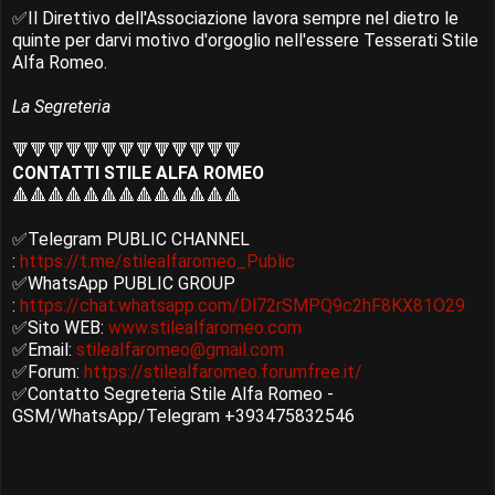
✅Il Direttivo dell'Associazione lavora sempre nel dietro le
quinte per darvi motivo d'orgoglio nell'essere Tesserati Stile
Alfa Romeo.
La Segreteria
🔻🔻🔻🔻🔻🔻🔻🔻🔻🔻🔻🔻🔻
CONTATTI STILE ALFA ROMEO
🔺🔺🔺🔺🔺🔺🔺🔺🔺🔺🔺🔺🔺
✅Telegram PUBLIC CHANNEL
:
https://t.me/stilealfaromeo_Public
✅WhatsApp PUBLIC GROUP
:
https://chat.whatsapp.com/Dl72rSMPQ9c2hF8KX81O29
✅Sito WEB:
www.stilealfaromeo.com
✅Email:
stilealfaromeo@gmail.com
✅Forum:
https://stilealfaromeo.forumfree.it/
✅Contatto Segreteria Stile Alfa Romeo -
GSM/WhatsApp/Telegram +393475832546