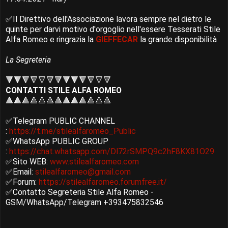
✅Il Direttivo dell'Associazione lavora sempre nel dietro le
quinte per darvi motivo d'orgoglio nell'essere Tesserati Stile
Alfa Romeo e ringrazia la
GIEFFECAR
la grande disponibilità
La Segreteria
🔻🔻🔻🔻🔻🔻🔻🔻🔻🔻🔻🔻🔻
CONTATTI STILE ALFA ROMEO
🔺🔺🔺🔺🔺🔺🔺🔺🔺🔺🔺🔺🔺
✅Telegram PUBLIC CHANNEL
:
https://t.me/stilealfaromeo_Public
✅WhatsApp PUBLIC GROUP
:
https://chat.whatsapp.com/Dl72rSMPQ9c2hF8KX81O29
✅Sito WEB:
www.stilealfaromeo.com
✅Email:
stilealfaromeo@gmail.com
✅Forum:
https://stilealfaromeo.forumfree.it/
✅Contatto Segreteria Stile Alfa Romeo -
GSM/WhatsApp/Telegram +393475832546