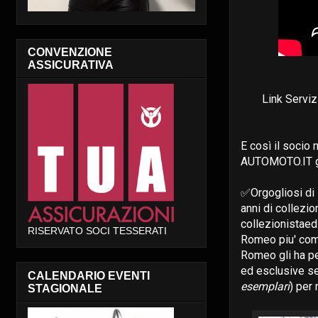
CONVENZIONE
ASSICURATIVA
Link Servi
E così il socio n
AUTOMOTO.IT gr
✅Orgogliosi di Lu
anni di collezio
collezionista
ed
RISERVATO SOCI TESSERATI
Romeo piu' comp
Romeo gli ha pe
ed esclusive se
CALENDARIO EVENTI
esemplari
) per 
STAGIONALE