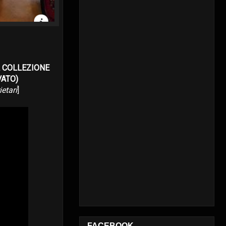
A COLLEZIONE
VATO)
etari
]
FACEBOOK