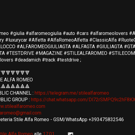
omeo #giulia #alfaromeogiulia #auto #cars #alfaromeolovers #Al
ury #luxurycar #Alfetta #AlfaRomeoAlfetta #ClassicAlfa #Ruote
LOCCO #ALFAROMEOGIULIAGTA #ALFAGTA #GIULIAGTA #GT
GTA #TESTDRIVE #MAGAZINE #STILEALFAROMEO #STILECO
lovers #deadamich #track #testdrive
;
🔻🔻🔻🔻🔻🔻
LE ALFA ROMEO
🔺🔺🔺🔺🔺🔺
BLIC CHANNEL :
https://telegram.me/stilealfaromeo
BLIC GROUP :
https://chat.whatsapp.com/Dl72rSMPQ9c2hF8K
w.stilealfaromeo.com
lfaromeo@gmail.com
reteria Stile Alfa Romeo - GSM/WhatsApp +393475832546
tile Alfa Romeo
alle
17:01