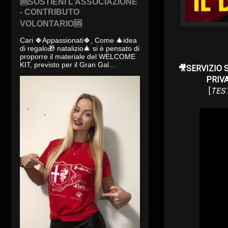
🆘SOSTIENI L’ASSOCIAZIONE
- CONTRIBUTO
VOLONTARIO🆘
Cari 🍀Appassionati🍀, Come 🎄idea
di regalo🎁 natalizio🎄 si è pensato di
proporre il materiale del WELCOME
KIT, previsto per il Gran Gal...
🎥SERVIZIO 
PRIVA
[
TEST