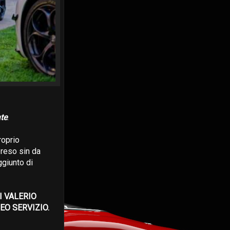
te
.
roprio
preso sin da
ggiunto di
DI VALERIO
IDEO SERVIZIO.