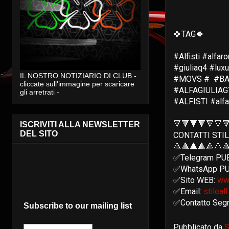
🍀TAG🍀
#Alfisti #alfar
#giuliaq4 #lux
IL NOSTRO NOTIZIARIO DI CLUB -
#MOVS #
#BA
cliccate sull'immagine per scaricare
#ALFAGIULIA
gli arretrati -
#ALFISTI #alfa
🔻🔻🔻🔻🔻🔻
ISCRIVITI ALLA NEWSLETTER
DEL SITO
CONTATTI STI
🔺🔺🔺🔺🔺🔺
✅Telegram PU
✅WhatsApp PU
✅Sito WEB:
ww
✅Email:
stilea
✅Contatto Seg
Subscribe to our mailing list
Pubblicato da
S