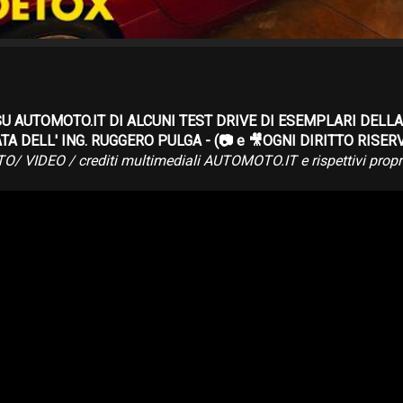
SU AUTOMOTO.IT DI ALCUNI TEST DRIVE DI ESEMPLARI DELL
TA DELL' ING. RUGGERO PULGA - (📷 e 🎥OGNI DIRITTO RISER
O/ VIDEO / crediti multimediali AUTOMOTO.IT e rispettivi propri