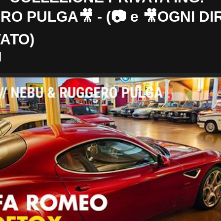
O PULGA🎥 - (📷 e 🎥OGNI DI
ATO)