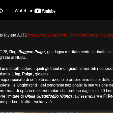
zio Rivista AUTO
https://youtu.be/XWMK77hm7nQ?si=QS-SDW
° 78, l'Ing.
Ruggero Pulga
, guadagna meritatamente la ribalta an
azie al NEBU...
i e di tutti coloro i quali gli tributano i giusti e meritati riconosc
nismo. L'
Ing. Pulga
, giovane
 appassionato di raffinata estrazione, è proprietario di una delle 
lete - e lungimiranti - del panorama nazionale: la sua visione d
rmesso di spaziare da esemplari che partono dagli anni '50 fino 
rie limitate di
Giulia Quadrifoglio NRing
(
108 esemplari
) e
F1Ra
non parlare di altre esclusività.