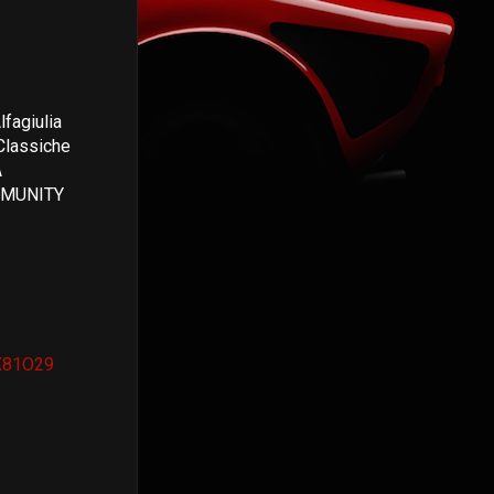
fagiulia
Classiche
A
MMUNITY
X81O29