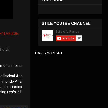
STILE YOUTBE CHANNEL
xH1LVEdG8e
che di
UA-65763489-1
imenti in tanti
collezioni Alfa
el mondo Alfa
alle rarissime
cing
(
solo 15