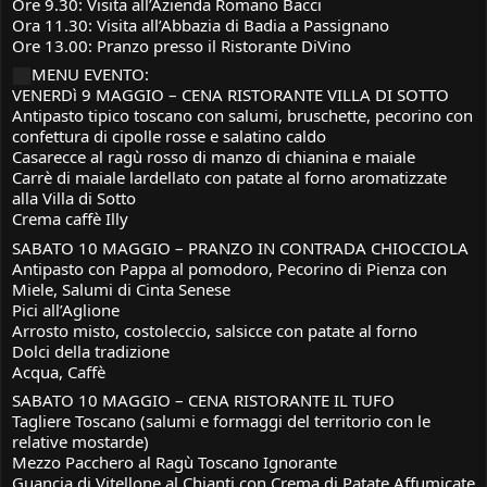
Ore 9.30: Visita all’Azienda Romano Bacci
Ora 11.30: Visita all’Abbazia di Badia a Passignano
Ore 13.00: Pranzo presso il Ristorante DiVino
MENU EVENTO:
VENERDì 9 MAGGIO – CENA RISTORANTE VILLA DI SOTTO
Antipasto tipico toscano con salumi, bruschette, pecorino con
confettura di cipolle rosse e salatino caldo
Casarecce al ragù rosso di manzo di chianina e maiale
Carrè di maiale lardellato con patate al forno aromatizzate
alla Villa di Sotto
Crema caffè Illy
SABATO 10 MAGGIO – PRANZO IN CONTRADA CHIOCCIOLA
Antipasto con Pappa al pomodoro, Pecorino di Pienza con
Miele, Salumi di Cinta Senese
Pici all’Aglione
Arrosto misto, costoleccio, salsicce con patate al forno
Dolci della tradizione
Acqua, Caffè
SABATO 10 MAGGIO – CENA RISTORANTE IL TUFO
Tagliere Toscano (salumi e formaggi del territorio con le
relative mostarde)
Mezzo Pacchero al Ragù Toscano Ignorante
Guancia di Vitellone al Chianti con Crema di Patate Affumicate