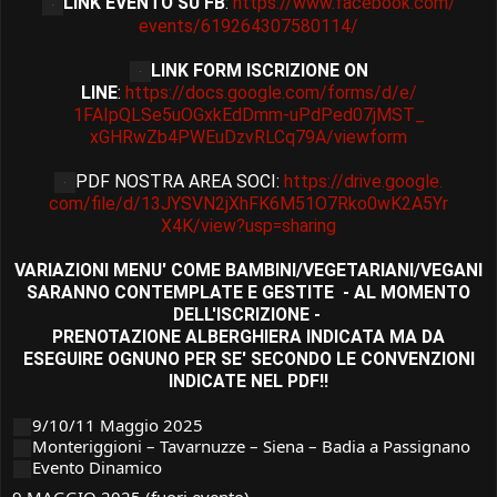
LINK EVENTO SU FB
:
https://www.facebook.com/
events/619264307580114/
LINK FORM ISCRIZIONE ON
LINE
:
https://docs.google.com/
forms/d/e/
1FAIpQLSe5uOGxkEdDmm-
uPdPed07jMST_
xGHRwZb4PWEuDzvRLCq79A/
viewform
PDF NOSTRA AREA SOCI:
https://drive.google.
com/file/d/
13JYSVN2jXhFK6M51O7Rko0wK2A5Yr
X4K/view?usp=sharing
VARIAZIONI MENU' COME BAMBINI/VEGETARIANI/VEGANI
SARANNO CONTEMPLATE E GESTITE - AL MOMENTO
DELL'ISCRIZIONE -
PRENOTAZIONE ALBERGHIERA INDICATA MA DA
ESEGUIRE OGNUNO PER SE' SECONDO LE CONVENZIONI
INDICATE NEL PDF!!
9/10/11 Maggio 2025
Monteriggioni – Tavarnuzze – Siena – Badia a Passignano
Evento Dinamico
9 MAGGIO 2025 (fuori evento)