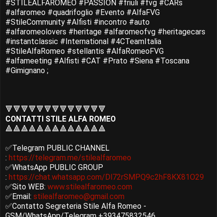
#STILEALFAROMEO #PASSION #friuli #fvg #CARs
#alfaromeo #quadrifoglio #Evento #AlfaFVG
#StileCommunity #Alfisti #incontro #auto
#alfaromeolovers #heritage #alfaromeofvg #heritagecars
#instantclassic #International #4CTeamItalia
#StileAlfaRomeo #stellantis #AlfaRomeoFVG
#alfameeting #Alfisti #CAT #Prato #Siena #Toscana
#Gimignano ;
🔻🔻🔻🔻🔻🔻🔻🔻🔻🔻🔻🔻🔻
CONTATTI STILE ALFA ROMEO
🔺🔺🔺🔺🔺🔺🔺🔺🔺🔺🔺🔺🔺
✅Telegram PUBLIC CHANNEL
:
https://telegram.me/stilealfaromeo
✅WhatsApp PUBLIC GROUP
:
https://chat.whatsapp.com/Dl72rSMPQ9c2hF8KX81O29
✅Sito WEB:
www.stilealfaromeo.com
✅Email:
stilealfaromeo@gmail.com
✅Contatto Segreteria Stile Alfa Romeo -
GSM/WhatsApp/Telegram +393475832546