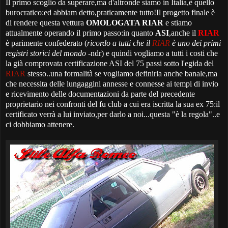
Il primo scoglio da superare,ma d'altronde siamo in Italia,è quello
burocratico:ed abbiam detto,praticamente tutto!Il progetto finale è
di rendere questa vettura
OMOLOGATA RIAR
e stiamo
attualmente operando il primo passo:in quanto
ASI
,anche il
RIAR
è parimente confederato (
ricordo a tutti che il
RIAR
è uno dei primi
registri storici del mondo
-ndr) e quindi vogliamo a tutti i costi che
la già comprovata certificazione ASI del 75 passi sotto l'egida del
RIAR
stesso..una formalità se vogliamo definirla anche banale,ma
che necessita delle lungaggini annesse e connesse ai tempi di invio
e ricevimento delle documentazioni da parte del precedente
proprietario nei confronti del fu club a cui era iscritta la sua ex 75:il
certificato verrà a lui inviato,per darlo a noi...questa "è la regola"..e
ci dobbiamo attenere.