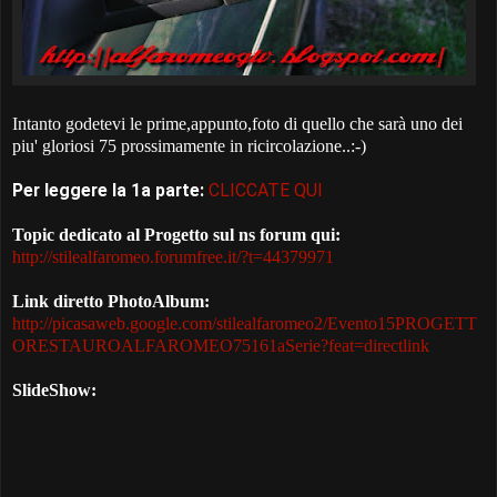
Intanto godetevi le prime,appunto,foto di quello che sarà uno dei
piu' gloriosi 75 prossimamente in ricircolazione..:-)
Per leggere la 1a parte:
CLICCATE QUI
Topic dedicato al Progetto sul ns forum qui:
http://stilealfaromeo.forumfree.it/?t=44379971
Link diretto PhotoAlbum:
http://picasaweb.google.com/stilealfaromeo2/Evento15PROGETT
ORESTAUROALFAROMEO75161aSerie?feat=directlink
SlideShow: