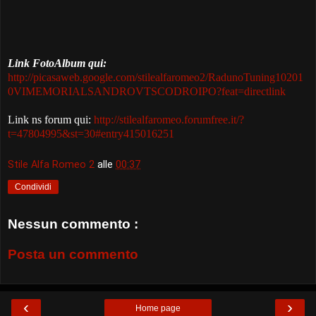
Link FotoAlbum qui:
http://picasaweb.google.com/stilealfaromeo2/RadunoTuning10201
0VIMEMORIALSANDROVTSCODROIPO?feat=directlink
Link ns forum qui:
http://stilealfaromeo.forumfree.it/?
t=47804995&st=30#entry415016251
Stile Alfa Romeo 2
alle
00:37
Condividi
Nessun commento :
Posta un commento
‹
›
Home page