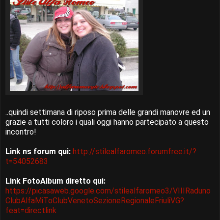
..quindi settimana di riposo prima delle grandi manovre ed un
grazie a tutti coloro i quali oggi hanno partecipato a questo
incontro!
Link ns forum qui:
http://stilealfaromeo.forumfree.it/?
t=54052683
Link FotoAlbum diretto qui:
https://picasaweb.google.com/stilealfaromeo3/VIIIRaduno
ClubAlfaMiToClubVenetoSezioneRegionaleFriuliVG?
feat=directlink