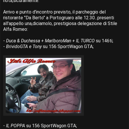
nota,sicuramente.
Arrivo e punto d'incontro previsto, il parcheggio del
ristorante "Da Berto" a Portogruaro alle 12.30...presenti
all'appello una,diciamolo, prestigiosa delegazione di Stile
Alfa Romeo:
-
Duca & Duchessa + MarlboroMan + IL TURCO
su 146ti;
-
BrividoGTA e Tony
su 156 SportWagon GTA;
-
IL POPPA
su 156 SportWagon GTA;