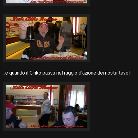
..e quando il Ginko passa nel raggio d'azione dei nostri tavoli..