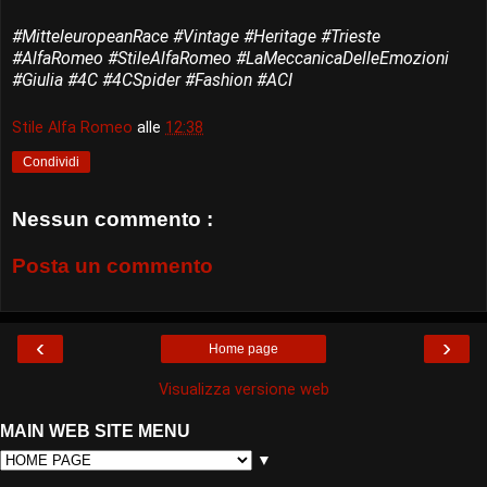
#MitteleuropeanRace #Vintage #Heritage #Trieste
#AlfaRomeo #StileAlfaRomeo #LaMeccanicaDelleEmozioni
#Giulia #4C #4CSpider #Fashion #ACI
Stile Alfa Romeo
alle
12:38
Condividi
Nessun commento :
Posta un commento
‹
›
Home page
Visualizza versione web
MAIN WEB SITE MENU
▼