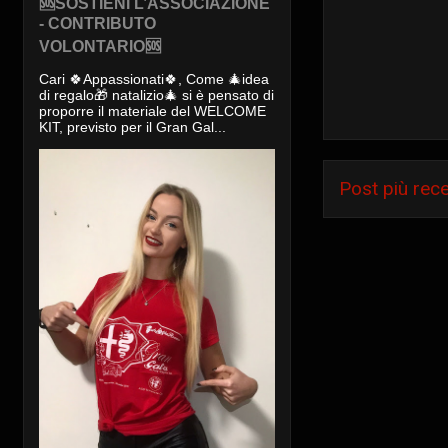
🆘SOSTIENI L’ASSOCIAZIONE
- CONTRIBUTO
VOLONTARIO🆘
Cari 🍀Appassionati🍀, Come 🎄idea
di regalo🎁 natalizio🎄 si è pensato di
proporre il materiale del WELCOME
KIT, previsto per il Gran Gal...
Post più rec