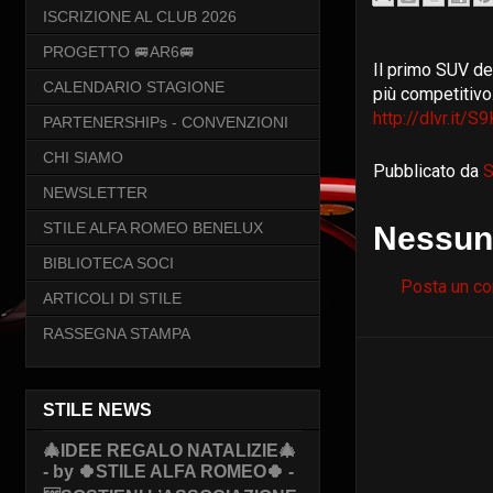
ISCRIZIONE AL CLUB 2026
PROGETTO 🚐AR6🚐
Il primo SUV del
CALENDARIO STAGIONE
più competitivo
http://dlvr.it/S
PARTENERSHIPs - CONVENZIONI
CHI SIAMO
Pubblicato da
S
NEWSLETTER
STILE ALFA ROMEO BENELUX
Nessun
BIBLIOTECA SOCI
Posta un c
ARTICOLI DI STILE
RASSEGNA STAMPA
STILE NEWS
🎄IDEE REGALO NATALIZIE🎄
- by 🍀STILE ALFA ROMEO🍀 -