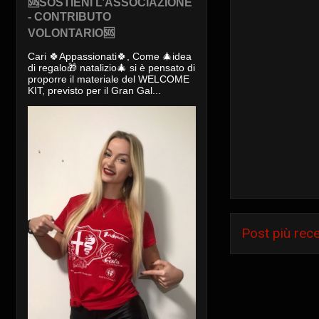
🆘SOSTIENI L’ASSOCIAZIONE
- CONTRIBUTO
VOLONTARIO🆘
Cari 🍀Appassionati🍀, Come 🎄idea
di regalo🎁 natalizio🎄 si è pensato di
proporre il materiale del WELCOME
KIT, previsto per il Gran Gal...
Post più rec