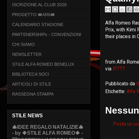
ISCRIZIONE AL CLUB 2026
PROGETTO 🚐AR6🚐
Alfa Romeo Rac
CALENDARIO STAGIONE
Prix, with Kimi
PARTENERSHIPs - CONVENZIONI
their places in 
CHI SIAMO
NEWSLETTER
from Alfa Romeo
STILE ALFA ROMEO BENELUX
via
IFTTT
BIBLIOTECA SOCI
Pubblicato da
S
ARTICOLI DI STILE
Etichette:
Alfa
RASSEGNA STAMPA
Nessun
STILE NEWS
Posta un c
🎄IDEE REGALO NATALIZIE🎄
- by 🍀STILE ALFA ROMEO🍀 -