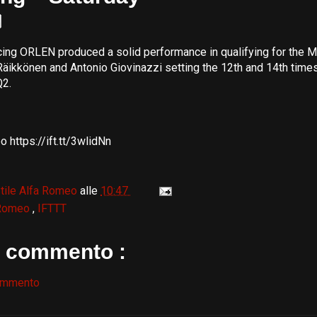
ing ORLEN produced a solid performance in qualifying for the 
 Räikkönen and Antonio Giovinazzi setting the 12th and 14th time
Q2.
 https://ift.tt/3wlidNn
tile Alfa Romeo
alle
10:47
 Romeo
,
IFTTT
 commento :
ommento