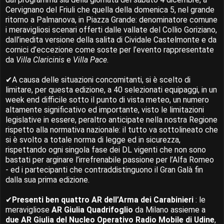
Cervignano del Friuli che quella della domenica 5, nel grande
ritorno a Palmanova, in Piazza Grande: denominatore comune
i meravigliosi scenari offerti dalle vallate del Collio Goriziano,
dall’inedita versione della salita di Cividale Castelmonte e da
cornici d’eccezione come soste per l’evento rappresentate
da
Villa Claricinis
e
Villa Pace
.
✔A causa delle situazioni concomitanti, si è scelto di
limitare, per questa edizione, a 40 selezionati equipaggi, in un
week end difficile sotto il punto di vista meteo, un numero
altamente significativo ed importante, visto le limitazioni
legislative in essere, peraltro anticipate nella nostra Regione
rispetto alla normativa nazionale: il tutto va sottolineato che
si è svolto a totale norma di legge ed in sicurezza,
rispettando ogni singola fase dei DL vigenti che non sono
bastati per arginare l’irrefrenabile passione per l’Alfa Romeo
- ed i partecipanti che contraddistinguono il Gran Galà fin
dalla sua prima edizione.
✔
Presenti ben quattro AR dell’Arma dei Carabinieri
: le
meravigliose
AR Giulia Quadrifoglio
da Milano assieme a
due AR Giulia del Nucleo Operativo Radio Mobile di Udine
,