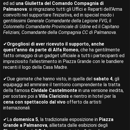
ed ad
una Giulietta del Comando Compagnia di
Palmanova
: si ringraziano tutti gli Uffici e Reparti dell’Arma
coinvolti nel supportare l’iniziativa, ed in special modo i
gentilissimi
Generale Comandante della Legione FVG
, il
Colonnello Comandante Provinciale di Udine
ed il
Capitano
Feliziani, Comandante della Compagnia CC di Palmanova
.
✔
Orgogliosi di aver ricevuto il supporto, anche
quest’anno da parte di Alfa Romeo
, che ha gentilmente
fatto omaggio di un gadget ufficiale a tutti i partecipanti ed
impreziosito l’allestimento in Piazza Grande con le bandiere
recanti il logo della Casa Madre.
✔Due giornate che hanno visto, in quella del
sabato 4
, gli
equipaggi ad ammirare il territorio comprendente la tratta
della famosa
Cividale Castelmonte
in una versione inedita,
per sostare poi a
Villa Claricinis
e rientro in hotel per la
cena con spettacolo dal vivo
offerto da artisti
internazionali.
✔La
domenica 5
, la tradizionale esposizione in
Piazza
Grande a Palmanova
, allietata dalle esibizioni degli