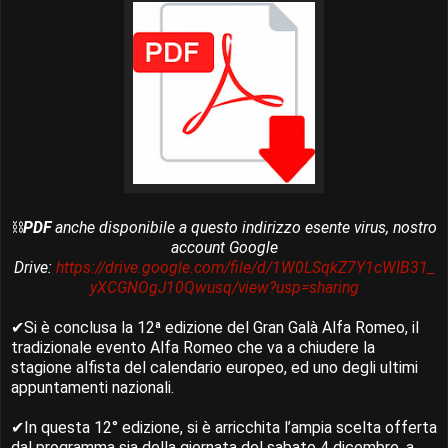
⛓️
PDF
anche disponibile a questo indirizzo esente virus, nostro
account Google
Drive:
https://drive.google.com/file/d/1W0LSqkZ7Y1cWIB31_
yXCGNOgJ10Qwusq/view?usp=sharing
✔Si è conclusa la 12ª edizione del Gran Galà Alfa Romeo, il
tradizionale evento Alfa Romeo che va a chiudere la
stagione alfista del calendario europeo, ed uno degli ultimi
appuntamenti nazionali.
✔In questa 12° edizione, si è arricchita l’ampia scelta offerta
dal programma sia della giornata del sabato 4 dicembre, a