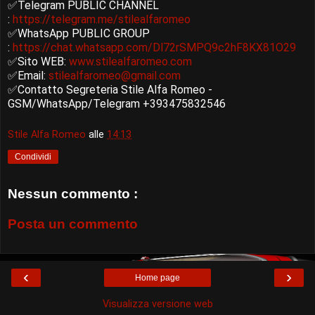
✅Telegram PUBLIC CHANNEL
:
https://telegram.me/stilealfaromeo
✅WhatsApp PUBLIC GROUP
:
https://chat.whatsapp.com/Dl72rSMPQ9c2hF8KX81O29
✅Sito WEB:
www.stilealfaromeo.com
✅Email:
stilealfaromeo@gmail.com
✅Contatto Segreteria Stile Alfa Romeo -
GSM/WhatsApp/Telegram +393475832546
Stile Alfa Romeo
alle
14:13
Condividi
Nessun commento :
Posta un commento
‹
›
Home page
Visualizza versione web