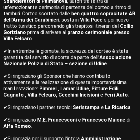
Sbandieratori di Palmanova
, autori tra l’altra di
un’emozionante cerimonia di partenza del corteo a ritmo di
tamburi. Corteo scortato dalle
ben quattro sopracitate AR
dell’Arma dei Carabinieri
, sosta in
Villa Pace
e poi nuovo
tratto turistico percorrendo gli strepitosi itinerari del
Collio
Goriziano
prima di arrivare al
pranzo cerimoniale presso
Villa Felcaro
.
✔In entrambe le giornate, la sicurezza del corteo è stata
garantita dal servizio di scorta da parte dell’
Associazione
Nazionale Polizia di Stato – sezione di Udine
.
✔Si ringraziano gli Sponsor che hanno contribuito
attivamente alla realizzazione di questa importantissima
manifestazione:
Pimmel , Lamar Udine, Pitture Edili
Cagnato , Villa Felcaro, Cecchini Incisioni e Ferri Auto
.
✔Si ringraziano i partner tecnici
Seristampa
e
La Ricarica
.
✔Si ringraziano
M.E. Francesconi
e
Francesco Maione
di
Alfa Romeo
.
✔Si ringrazia per il supporto l’intera
Amministrazione