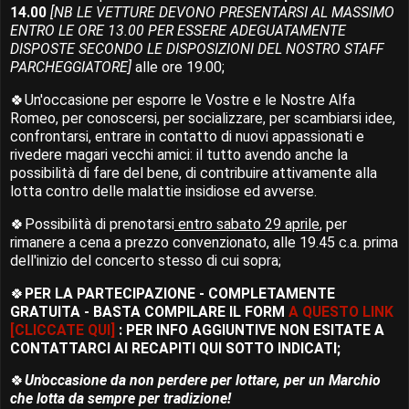
14.00
[NB LE VETTURE DEVONO PRESENTARSI AL MASSIMO
ENTRO LE ORE 13.00 PER ESSERE ADEGUATAMENTE
DISPOSTE SECONDO LE DISPOSIZIONI DEL NOSTRO STAFF
PARCHEGGIATORE]
alle ore 19.00;
🍀Un'occasione per esporre le Vostre e le Nostre Alfa
Romeo, per conoscersi, per socializzare, per scambiarsi idee,
confrontarsi, entrare in contatto di nuovi appassionati e
rivedere magari vecchi amici: il tutto avendo anche la
possibilità di fare del bene, di contribuire attivamente alla
lotta contro delle malattie insidiose ed avverse.
🍀Possibilità di prenotarsi
entro sabato 29 aprile
, per
rimanere a cena a prezzo convenzionato, alle 19.45 c.a. prima
dell'inizio del concerto stesso di cui sopra;
🍀
PER LA PARTECIPAZIONE - COMPLETAMENTE
GRATUITA - BASTA COMPILARE IL FORM
A QUESTO LINK
[CLICCATE QUI]
: PER INFO AGGIUNTIVE NON ESITATE A
CONTATTARCI AI RECAPITI QUI SOTTO INDICATI;
🍀
Un'occasione da non perdere per lottare, per un Marchio
che lotta da sempre per tradizione!