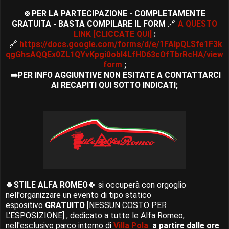
🍀
PER LA PARTECIPAZIONE - COMPLETAMENTE
GRATUITA - BASTA COMPILARE IL FORM
🔗
A QUESTO
LINK [CLICCATE QUI]
:
🔗
https://docs.google.com/forms/d/e/1FAIpQLSfe1F3k
qgGhsAQQEx0ZL1QYvKpgi0obI4LfHD63cOfTbrRcHA/view
form
;
➡️
PER INFO AGGIUNTIVE NON ESITATE A CONTATTARCI
AI RECAPITI QUI SOTTO INDICATI;
🍀
STILE ALFA ROMEO
🍀 si occuperà con orgoglio
nell'organizzare un evento di tipo statico
espositivo
GRATUITO
[NESSUN COSTO PER
L'ESPOSIZIONE] , dedicato a tutte le Alfa Romeo,
nell'esclusivo parco interno di
Villa Pola
a partire dalle ore