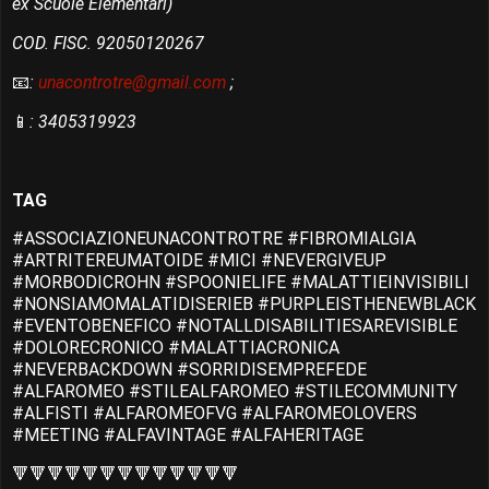
ex Scuole Elementari)
COD. FISC. 92050120267
📧
:
unacontrotre@gmail.com
;
📱
: 3405319923
TAG
#ASSOCIAZIONEUNACONTROTRE #FIBROMIALGIA
#ARTRITEREUMATOIDE #MICI #NEVERGIVEUP
#MORBODICROHN #SPOONIELIFE #MALATTIEINVISIBILI
#NONSIAMOMALATIDISERIEB #PURPLEISTHENEWBLACK
#EVENTOBENEFICO #NOTALLDISABILITIESAREVISIBLE
#DOLORECRONICO #MALATTIACRONICA
#NEVERBACKDOWN #SORRIDISEMPREFEDE
#ALFAROMEO #STILEALFAROMEO #STILECOMMUNITY
#ALFISTI #ALFAROMEOFVG #ALFAROMEOLOVERS
#MEETING #ALFAVINTAGE #ALFAHERITAGE
🔻🔻🔻🔻🔻🔻🔻🔻🔻🔻🔻🔻🔻