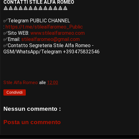
CONTATTI STILE ALFA ROMEO
🔺🔺🔺🔺🔺🔺🔺🔺🔺🔺🔺🔺🔺
✅Telegram PUBLIC CHANNEL
:
https://t.me/stilealfaromeo_Public
✅Sito WEB:
www.stilealfaromeo.com
✅Email:
stilealfaromeo@gmail.com
✅Contatto Segreteria Stile Alfa Romeo -
GSM/WhatsApp/Telegram +393475832546
Stile Alfa Romeo
alle
12:00
Condividi
Nessun commento :
Posta un commento