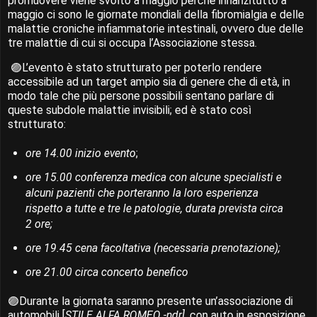
promuovere viene svolto a maggio perché innanzitutto a
maggio ci sono le giornate mondiali della fibromialgia e delle
malattie croniche infiammatorie intestinali, ovvero due delle
tre malattie di cui si occupa l’Associazione stessa.
🟣
L’evento è stato strutturato per poterlo rendere
accessibile ad un target ampio sia di genere che di età, in
modo tale che più persone possibili sentano parlare di
queste subdole malattie invisibili; ed è stato così
strutturato:
ore 14.00 inizio evento
;
ore 15.00 conferenza medica con alcune specialisti e
alcuni pazienti che porteranno la loro esperienza
rispetto a tutte e tre le patologie, durata prevista circa
2 ore;
ore 19.45 cena facoltativa (necessaria prenotazione);
ore 21.00 circa concerto benefico
🟣
Durante la giornata saranno presente un’associazione di
automobili [
STILE ALFA ROMEO -ndr]
, con auto in esposizione,