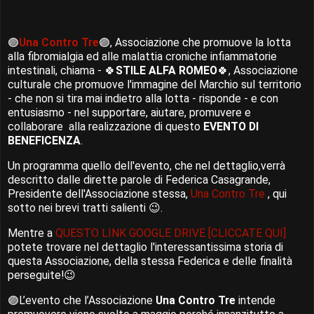
🟣
Una Contro Tre
🟣
, Associazione che promuove la lotta
alla fibromialgia ed alle malattia croniche infiammatorie
intestinali, chiama -
🍀
STILE ALFA ROMEO
🍀
, Associazione
culturale che promuove l'immagine del Marchio sul territorio
- che non si tira mai indietro alla lotta - risponde - e con
entusiasmo - nel supportare, aiutare, promuvere e
collaborare alla realizzazione di questo
EVENTO DI
BENEFICENZA
.
Un programma quello dell'evento, che nel dettaglio,verrà
descritto dalle dirette parole di Federica Casagrande,
Presidente dell'Associazione stessa,
Una Contro Tre
,
qui
sotto nei brevi tratti salienti
😉.
Mentre
a
QUESTO LINK GOOGLE DRIVE [CLICCATE QUI]
potete trovare nel dettaglio l'interessantissima storia di
questa Associazione, della stessa Federica e delle finalità
perseguite!😉
🟣
L’evento che l’Associazione
Una Contro Tre
intende