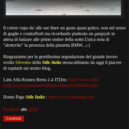
Il colore cupo da' alle sue linee un gusto quasi gotico, non nel senso
di guglie e contrafforti ma ricordando piuttosto un
gargoyle
in
attesa di balzare alle prime ombre della notte.Unica nota di
"
demerito
" la presenza della pinnetta BMW...;-)
Ringraziamo per la gentilissima segnalazione del grande lavoro
svolto
Silvestro
della
Stile Italia
stessa:abbiamo da oggi il piacere
di ospitarli sul nostro blog.
Link Alfa Romeo Brera 2.4 JTDm :
http://www.stile-
italia.net/preparazioni%20links/Brera%20Mario.htm
Home Page
Stile Italia
:
http://www.stile-italia.net/
Duca076
alle
20:47
Condividi