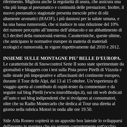
riferimento. Migliora anche la regolarità di usura, che assicura una
vita più lunga al pneumatico e continuità delle prestazioni. Inoltre, il
nuovo pneumatico stagionale presenta mescole prive di olii
altamente aromatici (HAOF), i più dannosi per la salute umana, e
ha una bassa rumorosità, che si traduce in una riduzione del 10%
del rumore percepito all’interno dell’abitacolo e un abbattimento di
0,3 decibel della rumorosità esterna. Caratteristiche, queste ultime,
che anticipano le normative europee in materia di materiali
ecologici e rumorosità, in vigore rispettivamente dal 2010 e 2012.
INSIEME SULLE MONTAGNE PIU’ BELLE D’EUROPA.
Le caratteristiche di Snowcontrol Serie II sono state sperimentate da
giornalisti e bloggers con i test sulla Pista prove Pirelli di Vizzola e
sulle strade più impegnative e affascinanti del continente europeo,
durante il Tour delle Alpi, dal 13 al 15 ottobre. Un’esperienza di
viaggio aperta al contributo di ospiti-tester da commentare e da
seguire sul blog Pirelli (www.tourofthealps.it), sui siti web dedicati
all’auto e sui blog indipendenti che si rivolgono ai consumatori,
oltre che su Radio Montecarlo che dedica al Tour una diretta al
giorno nella rubrica Motori in onda alle ore 19.50.
Stile Alfa Romeo ospiterà in un apposito box laterale lo svilupparsi
dell'evento in maniera che sia sempre costantemente sott'occhio.