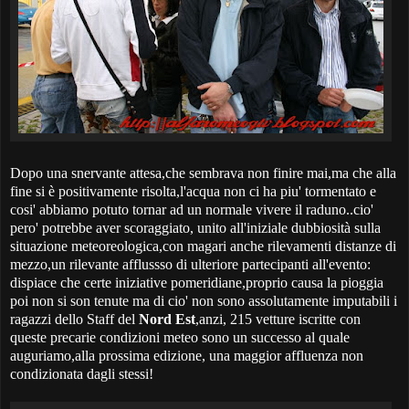
Dopo una snervante attesa,che sembrava non finire mai,ma che alla
fine si è positivamente risolta,l'acqua non ci ha piu' tormentato e
cosi' abbiamo potuto tornar ad un normale vivere il raduno..cio'
pero' potrebbe aver scoraggiato, unito all'iniziale dubbiosità sulla
situazione meteoreologica,con magari anche rilevamenti distanze di
mezzo,un rilevante afflussso di ulteriore partecipanti all'evento:
dispiace che certe iniziative pomeridiane,proprio causa la pioggia
poi non si son tenute ma di cio' non sono assolutamente imputabili i
ragazzi dello Staff del
Nord Est
,anzi, 215 vetture iscritte con
queste precarie condizioni meteo sono un successo al quale
auguriamo,alla prossima edizione, una maggior affluenza non
condizionata dagli stessi!