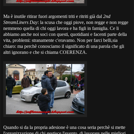
Ma è inutile ritirar fuori argomenti triti e ritriti già dal
2nd
StreamLiners Day
: la scusa che oggi piove, non regge e non regge
nemmeno quella di chi oggi lavora e ha figli in famiglia. Ce li
abbiamo anche noi soci con questi, quotidiani e facenti parte della
vita, problemi: stranamente c'eravamo. Non per farci belli,sia
chiaro: ma perchè conosciamo il significato di una parola che gli
altri ignorano e che si chiama COERENZA.
Quando si da la propria adesione è una cosa seria perchè si mette
l'organizzazione di chi gestisce l'evento, di lavorare nelle migliori