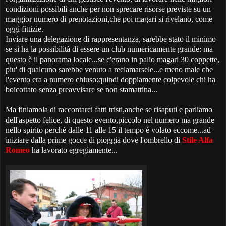
condizioni possibili anche per non sprecare risorse previste su un
maggior numero di prenotazioni,che poi magari si rivelano, come
oggi fittizie.
Inviare una delegazione di rappresentanza, sarebbe stato il minimo
se si ha la possibilità di essere un club numericamente grande: ma
questo è il panorama locale...se c'erano in palio magari 30 coppette,
piu' di qualcuno sarebbe venuto a reclamarsele...e meno male che
l'evento era a numero chiuso:quindi doppiamente colpevole chi ha
boicottato senza preavvisare se non stamattina...
Ma finiamola di raccontarci fatti tristi,anche se risaputi e parliamo
dell'aspetto felice, di questo evento,piccolo nel numero ma grande
nello spirito perchè dalle 11 alle 15 il tempo è volato eccome...ad
iniziare dalla prime gocce di pioggia dove l'ombrello di
Stile Alfa
Romeo
ha lavorato egregiamente...