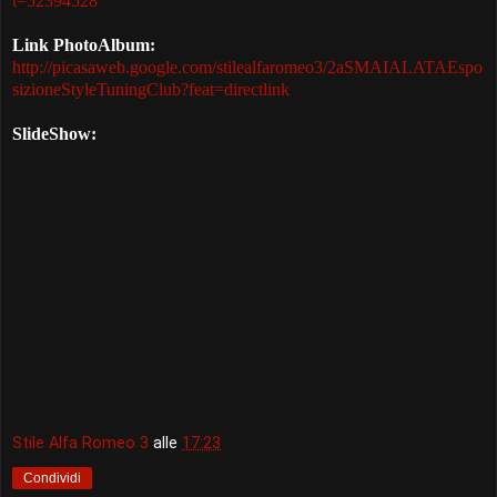
t=52394528
Link PhotoAlbum:
http://picasaweb.google.com/stilealfaromeo3/2aSMAIALATAEspo
sizioneStyleTuningClub?feat=directlink
SlideShow:
Stile Alfa Romeo 3
alle
17:23
Condividi