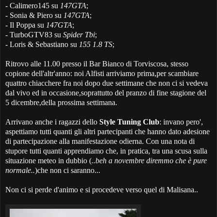
- Calimero145 su
147GTA
;
- Sonia & Piero su
147GTA
;
- Il Poppa su
147GTA
;
- TurboGTV83 su
Spider Tbi
;
- Loris & Sebastiano su
155 1.8 TS
;
Ritrovo alle 11.00 presso il Bar Bianco di Torviscosa, stesso
copione dell'altr'anno: noi Alfisti arriviamo prima,per scambiare
quattro chiacchere fra noi dopo due settimane che non ci si vedeva
dal vivo ed in occasione,soprattutto del pranzo di fine stagione del
5 dicembre,della prossima settimana.
Arrivano anche i ragazzi dello
Style Tuning Club
: invano pero',
aspettiamo tutti quanti gli altri partecipanti che hanno dato adesione
di partecipazione alla manifestazione odierna. Con una nota di
stupore tutti quanti apprendiamo che, in pratica, tra una scusa sulla
situazione meteo in dubbio (
..beh a novembre diremmo che è pure
normale..
)che non ci saranno...
Non ci si perde d'animo e si procedeve verso quel di Malisana..