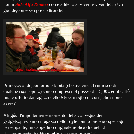
noi in
Stile Alfa Romeo
come addetto ai viveri e vivande!:-) Un
grande,come sempre d'altronde!
Primo,secondo,contorno e bibita (che assieme al rinfresco di
qualche riga sopra..) sono compresi nel prezzo di 15,00€ ed il caffè
finale offerto dai ragazzi dello
Style
: meglio di cosi', che si puo'
avere?
Ah già...l'importamente momento della consegna dei
gadgets:quest'anno i ragazzi dello Style hanno preparato,per ogni
partecipante, un cappellino originale replica di quelli di
F1...veramente gradito e raffinato come omaggio!