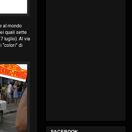
he al mondo
ei quali sette
 luglio). Al via
 “colori” di
FACEBOOK