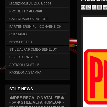
ISCRIZIONE AL CLUB 2026
PROGETTO 🚐AR6🚐
CALENDARIO STAGIONE
PARTENERSHIPs - CONVENZIONI
CHI SIAMO
NEWSLETTER
STILE ALFA ROMEO BENELUX
BIBLIOTECA SOCI
ARTICOLI DI STILE
RASSEGNA STAMPA
STILE NEWS
🎄IDEE REGALO NATALIZIE🎄
- by 🍀STILE ALFA ROMEO🍀 -