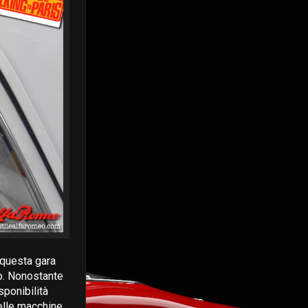
 questa gara
do. Nonostante
sponibilità
elle macchine