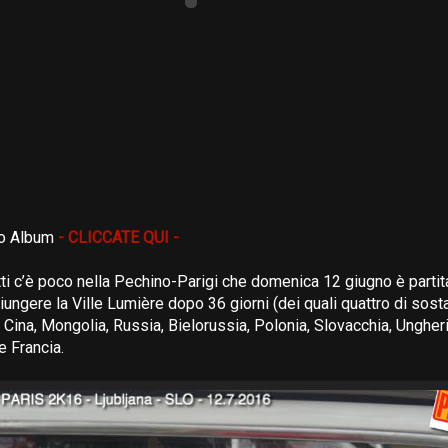
to Album
- CLICCATE QUI -
tti c’è poco nella Pechino-Parigi che domenica 12 giugno è partita
iungere la Ville Lumière dopo 36 giorni (dei quali quattro di sos
i Cina, Mongolia, Russia, Bielorussia, Polonia, Slovacchia, Ungher
e Francia.