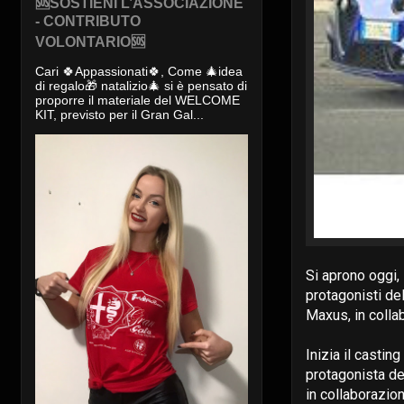
🆘SOSTIENI L’ASSOCIAZIONE
- CONTRIBUTO
VOLONTARIO🆘
Cari 🍀Appassionati🍀, Come 🎄idea
di regalo🎁 natalizio🎄 si è pensato di
proporre il materiale del WELCOME
KIT, previsto per il Gran Gal...
Si aprono oggi,
protagonisti de
Maxus, in colla
Inizia il castin
protagonista de
in collaborazio