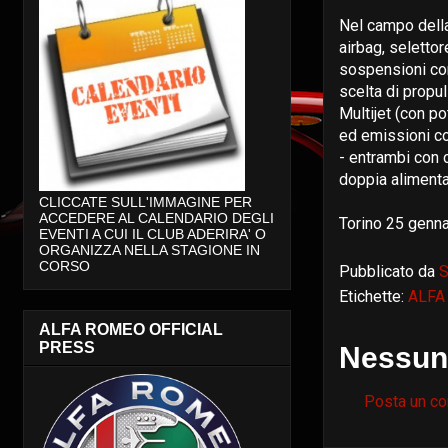
Nel campo della
airbag, selettor
sospensioni con
scelta di propu
Multijet (con p
ed emissioni co
- entrambi con 
doppia aliment
CLICCATE SULL'IMMAGINE PER
ACCEDERE AL CALENDARIO DEGLI
Torino 25 genn
EVENTI A CUI IL CLUB ADERIRA' O
ORGANIZZA NELLA STAGIONE IN
CORSO
Pubblicato da
S
Etichette:
ALFA
ALFA ROMEO OFFICIAL
PRESS
Nessun
Posta un c