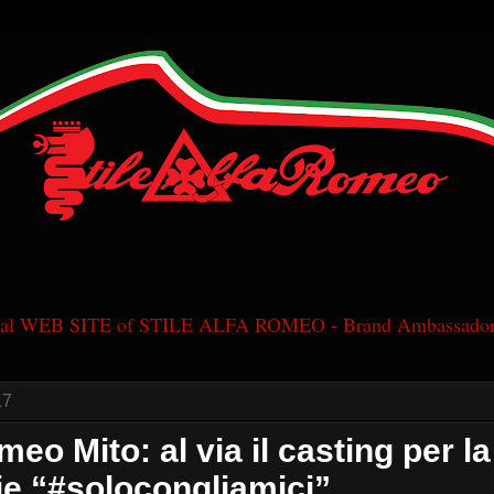
cial WEB SITE of STILE ALFA ROMEO - Brand Ambassador
17
eo Mito: al via il casting per la
e “#solocongliamici”