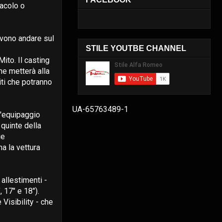
tacolo o
evono andare sul
STILE YOUTBE CHANNEL
ito. Il casting
he metterà alla
miti che potranno
UA-65763489-1
ll'equipaggio
 quinte della
ie
a la vettura
allestimenti -
, 17" e 18").
Visibility - che