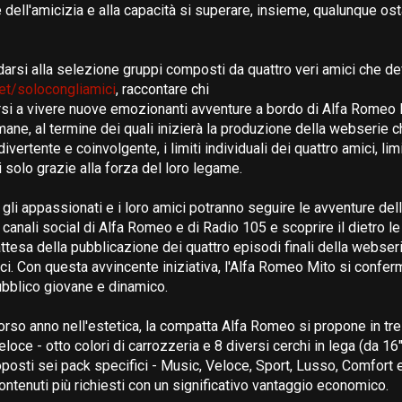
e dell'amicizia e alla capacità si superare, insieme, qualunque os
rsi alla selezione gruppi composti da quattro veri amici che d
t/solocongliamici
, raccontare chi
si a vivere nuove emozionanti avventure a bordo di Alfa Romeo M
mane, al termine dei quali inizierà la produzione della webserie c
ivertente e coinvolgente, i limiti individuali dei quattro amici, li
 solo grazie alla forza del loro legame.
i, gli appassionati e i loro amici potranno seguire le avventure de
canali social di Alfa Romeo e di Radio 105 e scoprire il dietro le
attesa della pubblicazione dei quattro episodi finali della webser
i. Con questa avvincente iniziativa, l'Alfa Romeo Mito si conferm
ubblico giovane e dinamico.
orso anno nell'estetica, la compatta Alfa Romeo si propone in tre 
loce - otto colori di carrozzeria e 8 diversi cerchi in lega (da 16"
posti sei pack specifici - Music, Veloce, Sport, Lusso, Comfort e 
ontenuti più richiesti con un significativo vantaggio economico.