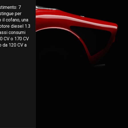
stimento: 7
istingue per
 il cofano, una
otore diesel 1.3
bassi consumi
140 CV o 170 CV
bo da 120 CV a