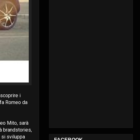
scoprire i
Alfa Romeo da
meo Mito, sarà
à brandstories,
 si sviluppa
FACEBOOK