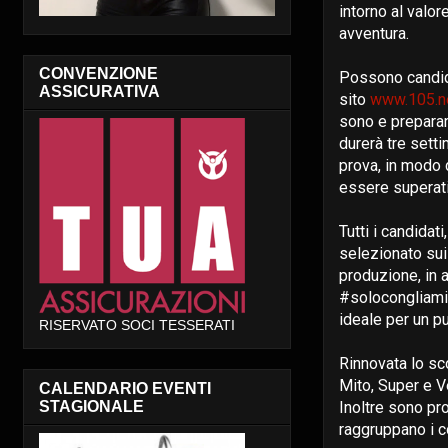
intorno al valor
avventura.
CONVENZIONE
Possono candida
ASSICURATIVA
sito
www.105.ne
sono e preparar
durerà tre setti
prova, in modo d
essere superati
Tutti i candidat
selezionato sui 
produzione, in 
#solocongliamic
ideale per un p
RISERVATO SOCI TESSERATI
Rinnovata lo sc
Mito, Super e Ve
CALENDARIO EVENTI
Inoltre sono pro
STAGIONALE
raggruppano i c