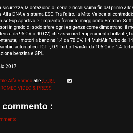
 sicurezza, la dotazione di serie è ricchissima fin dal primo alle
e Alfa DNA e sistema ESC. Tra l'altro, la Mito Veloce si contradd
 set-up sportivo e l'impianto frenante maggiorato Brembo. Sotto
lsori in grado di soddisfare ogni esigenza come dimostrano: il m
otenze da 95 CV o 90 CV) che assicura temperamento brillante, 
ntenute; i motori a benzina 1.4 da 78 CV, 1.4 MultiAir Turbo da 
cambio automatico TCT -, 0.9 Turbo TwinAir da 105 CV e 1.4 Tur
azione benzina e GPL.
aio 2017
tile Alfa Romeo
alle
17:49
 ROMEO VIDEO & PRESS
 commento :
ommento