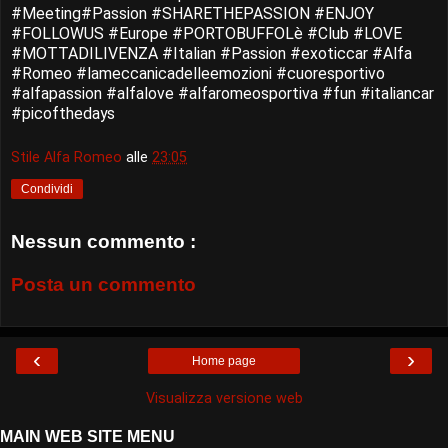
#Meeting#Passion #SHARETHEPASSION #ENJOY
#FOLLOWUS #Europe #PORTOBUFFOLè #Club #LOVE
#MOTTADILIVENZA #Italian #Passion #exoticcar #Alfa
#Romeo #lameccanicadelleemozioni #cuoresportivo
#alfapassion #alfalove #alfaromeosportiva #fun #italiancar
#picofthedays
Stile Alfa Romeo
alle
23:05
Condividi
Nessun commento :
Posta un commento
‹
›
Home page
Visualizza versione web
MAIN WEB SITE MENU