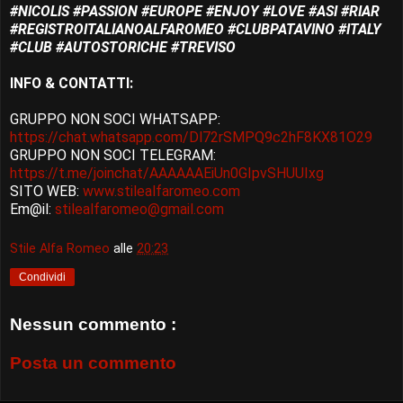
#NICOLIS #PASSION #EUROPE #ENJOY #LOVE #ASI #RIAR
#REGISTROITALIANOALFAROMEO #CLUBPATAVINO #ITALY
#CLUB #AUTOSTORICHE #TREVISO
INFO & CONTATTI:
GRUPPO NON SOCI WHATSAPP:
https://chat.whatsapp.com/Dl72rSMPQ9c2hF8KX81O29
GRUPPO NON SOCI TELEGRAM:
https://t.me/joinchat/AAAAAAEiUn0GIpvSHUUIxg
SITO WEB:
www.stilealfaromeo.com
Em@il:
stilealfaromeo@gmail.com
Stile Alfa Romeo
alle
20:23
Condividi
Nessun commento :
Posta un commento