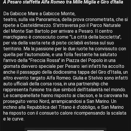
A Pesaro staffetta Alfa Romeo tra Mille Miglia e Giro d'Italia
Da Gabicce Mare a Gabicce Monte,
teatro, sulla via Panoramica, della prova cronometrata, che si
ripete a Casteldimezzo. S'attraversa poi il Parco Naturale
del Monte San Bartolo per arrivare a Pesaro. Il centro
marchigiano è conosciuto come "La città della bicicletta",
per via della vasta rete di piste ciclabili estesa sul suo
territorio. Ma la passione per le due ruote ha convissuto con
quella per l'automobile, e una folla festante ha salutato
l'arrivo della "Freccia Rossa" in Piazza del Popolo in una
giornata davvero speciale per Pesaro: ieri infatti ha accolto
anche il passaggio della dodicesima tappa del Giro d'Italia, un
altro evento targato Alfa Romeo. Giulia e Stelvio sono infatti
auto ufficiali della corsa rosa, in una partnership che
rappresenta l'unione tra due simboli dell'italianità nel mondo.
Le scampanellate hanno risposto ai clacson, e la carovana ha
proseguito verso Nord, arrampicandosi a San Marino. Un
inchino alla Repubblica del Titano è d'obbligo, e San Marino
ha risposto con il consueto calore ricompensando la scalata
e le curve.