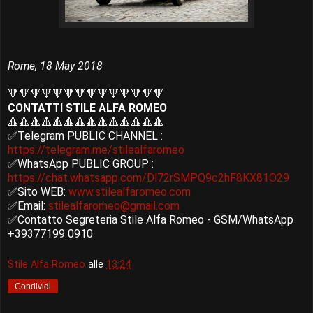
Rome, 18 May 2018
🔻🔻🔻🔻🔻🔻🔻🔻🔻🔻🔻🔻🔻🔻
CONTATTI STILE ALFA ROMEO
🔺🔺🔺🔺🔺🔺🔺🔺🔺🔺🔺🔺🔺🔺
✅Telegram PUBLIC CHANNEL :
https://telegram.me/stilealfaromeo
✅WhatsApp PUBLIC GROUP :
https://chat.whatsapp.com/Dl72rSMPQ9c2hF8KX81O29
✅Sito WEB:
www.stilealfaromeo.com
✅Email:
stilealfaromeo@gmail.com
✅Contatto Segreteria Stile Alfa Romeo - GSM/WhatsApp
+39377199 0910
Stile Alfa Romeo
alle
13:24
Condividi