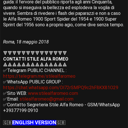
guida: il fervore del pubblico riporta agli anni Cinquanta,
quando si inseguiva la bellezza ed esplodeva la voglia di
vivere. Sembra di rivedere i flash dei paparazzi e non a caso
le Alfa Romeo 1900 Sport Spider del 1954 e 1900 Super
Sprint del 1956 sono a proprio agio, come dive senza tempo.
Roma, 18 maggio 2018
🔻🔻🔻🔻🔻🔻🔻🔻🔻🔻🔻🔻🔻🔻
CONTATTI STILE ALFA ROMEO
🔺🔺🔺🔺🔺🔺🔺🔺🔺🔺🔺🔺🔺🔺
✅Telegram PUBLIC CHANNEL :
https://telegram.me/stilealfaromeo
✅WhatsApp PUBLIC GROUP :
https://chat.whatsapp.com/Dl72rSMPQ9c2hF8KX81O29
✅Sito WEB:
www.stilealfaromeo.com
✅Email:
stilealfaromeo@gmail.com
✅Contatto Segreteria Stile Alfa Romeo - GSM/WhatsApp
+39377199 0910
ENGLISH VERSION
🇬🇧
🇬🇧