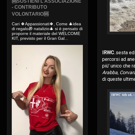
🆘SOSTIENI L’ASSOCIAZIONE
- CONTRIBUTO
VOLONTARIO🆘
Cari 🍀Appassionati🍀, Come 🎄idea
di regalo🎁 natalizio🎄 si è pensato di
proporre il materiale del WELCOME
KIT, previsto per il Gran Gal...
IRWC
..sesta ed
percorsi ad ane
più' unico che r
Arabba, Corvara
di queste ultim