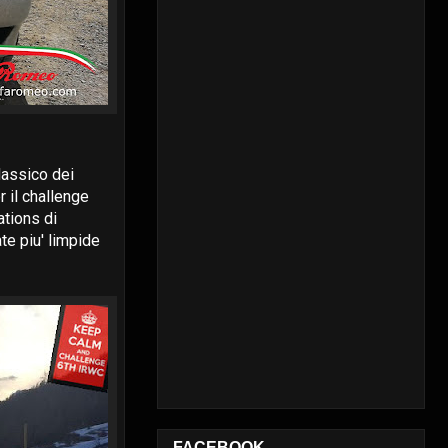
classico dei
 il challenge
ations di
te piu' limpide
FACEBOOK