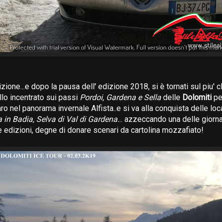
izione...e dopo la pausa dell' edizione 2018, si è tornati sul piu' 
llo incentrato sui passi
Pordoi, Gardena e Sella
delle
Dolomiti
per
aro nel panorama invernale Alfista..e si va alla conquista delle loc
 in Badia, Selva di Val di Gardena.
.. azzeccando una delle giorna
e edizioni, degne di donare scenari da cartolina mozzafiato!