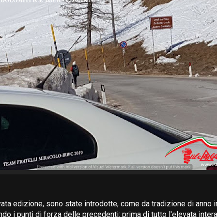
vata edizione, sono state introdotte, come da tradizione di anno i
o i punti di forza delle precedenti: prima di tutto l'elevata intera