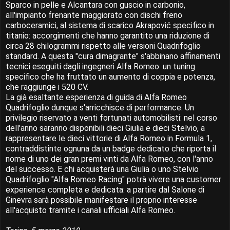
Sparco in pelle e Alcantara con guscio in carbonio,
all'impianto frenante maggiorato con dischi freno
carboceramici, al sistema di scarico Akrapović specifico in
titanio: accorgimenti che hanno garantito una riduzione di
circa 28 chilogrammi rispetto alle versioni Quadrifoglio
standard. A questa "cura dimagrante" s'abbinano affinamenti
tecnici eseguiti dagli ingegneri Alfa Romeo: un tuning
specifico che ha fruttato un aumento di coppia e potenza,
che raggiunge i 520 CV.
La già esaltante esperienza di guida di Alfa Romeo
Quadrifoglio dunque s'arricchisce di performance. Un
privilegio riservato a venti fortunati automobilisti: nel corso
dell'anno saranno disponibili dieci Giulia e dieci Stelvio, a
rappresentare le dieci vittorie di Alfa Romeo in Formula 1,
contraddistinte ognuna da un badge dedicato che riporta il
nome di uno dei gran premi vinti da Alfa Romeo, con l'anno
del successo. E chi acquisterà una Giulia o uno Stelvio
Quadrifoglio "Alfa Romeo Racing" potrà vivere una customer
experience completa e dedicata: a partire dal Salone di
Ginevra sarà possibile manifestare il proprio interesse
all'acquisto tramite i canali ufficiali Alfa Romeo.