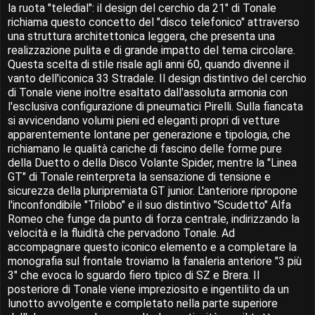
la ruota "teledial": il design del cerchio da 21" di Tonale
richiama questo concetto del "disco telefonico" attraverso
una struttura architettonica leggera, che presenta una
realizzazione pulita e di grande impatto del tema circolare.
Questa scelta di stile risale agli anni 60, quando divenne il
vanto dell'iconica 33 Stradale. Il design distintivo del cerchio
di Tonale viene inoltre esaltato dall'assoluta armonia con
l'esclusiva configurazione di pneumatici Pirelli. Sulla fiancata
si avvicendano volumi pieni ed eleganti propri di vetture
apparentemente lontane per generazione e tipologia, che
richiamano le qualità cariche di fascino delle forme pure
della Duetto o della Disco Volante Spider, mentre la "Linea
GT" di Tonale reinterpreta la sensazione di tensione e
sicurezza della pluripremiata GT junior. L'anteriore ripropone
l'inconfondibile "Trilobo" e il suo distintivo "Scudetto" Alfa
Romeo che funge da punto di forza centrale, indirizzando la
velocità e la fluidità che pervadono Tonale. Ad
accompagnare questo iconico elemento e a completare la
monografia sul frontale troviamo la fanaleria anteriore "3 più
3" che evoca lo sguardo fiero tipico di SZ e Brera. Il
posteriore di Tonale viene impreziosito e ingentilito da un
lunotto avvolgente e completato nella parte superiore