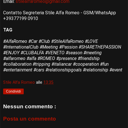
Email:
stilealfaromeo@gmail.com
Contatto Segreteria Stile Alfa Romeo - GSM/WhatsApp
+39377199 0910
TAG
#AlfaRomeo #Car #Club #StileAlfaRomeo #LOVE
#InternationalClub #Meeting #Passion #SHARETHEPASSION
#ENJOY #CLUBALFA #VENETO #season #meeting
#alfaromeo #alfa #ROMEO #presence #friendship
#collaboration #tripping #italiancar #cooperation #fun
#entertainment #cars #relationshipgoals #relationship #event
Stile Alfa Romeo
alle
13:35
Condividi
Nessun commento :
Posta un commento