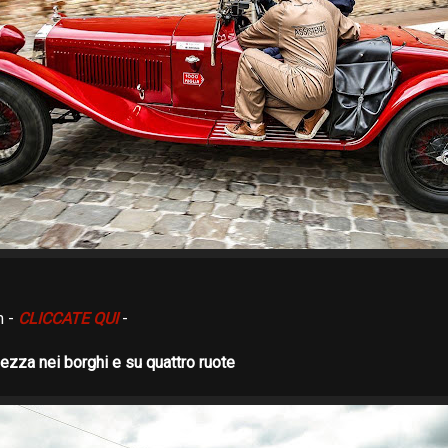
m -
CLICCATE QUI
-
lezza nei borghi e su quattro ruote