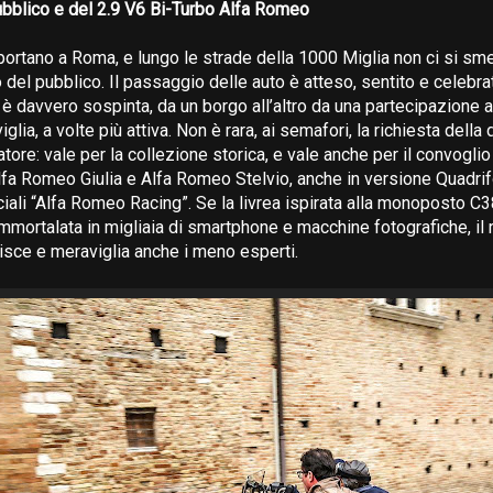
ubblico e del 2.9 V6 Bi-Turbo Alfa Romeo
 portano a Roma, e lungo le strade della 1000 Miglia non ci si sme
 del pubblico. Il passaggio delle auto è atteso, sentito e celebra
 è davvero sospinta, da un borgo all’altro da una partecipazione a
lia, a volte più attiva. Non è rara, ai semafori, la richiesta della 
tore: vale per la collezione storica, e vale anche per il convoglio 
a Romeo Giulia e Alfa Romeo Stelvio, anche in versione Quadrif
ciali “Alfa Romeo Racing”. Se la livrea ispirata alla monoposto C
immortalata in migliaia di smartphone e macchine fotografiche, il
isce e meraviglia anche i meno esperti.