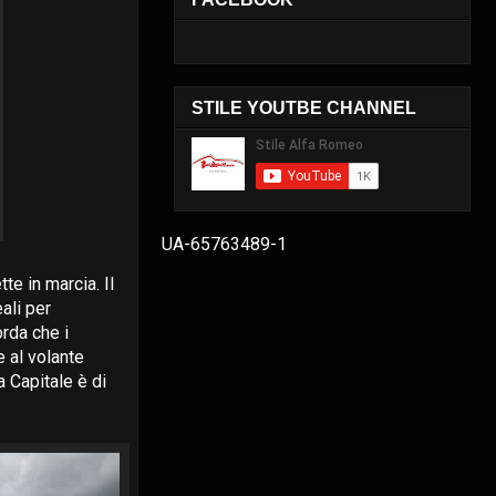
STILE YOUTBE CHANNEL
UA-65763489-1
te in marcia. Il
ali per
orda che i
e al volante
a Capitale è di