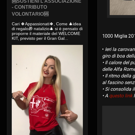
🆘SOSTIENI L’ASSOCIAZIONE
- CONTRIBUTO
VOLONTARIO🆘
Cari 🍀Appassionati🍀, Come 🎄idea
di regalo🎁 natalizio🎄 si è pensato di
proporre il materiale del WELCOME
1000 Miglia 20
KIT, previsto per il Gran Gal...
•
Ieri la carova
giro di boa del
• Il calore del
delle Alfa Romeo
• Il ritmo della
al fascino senz
• Si consolida i
• A
questo link
l