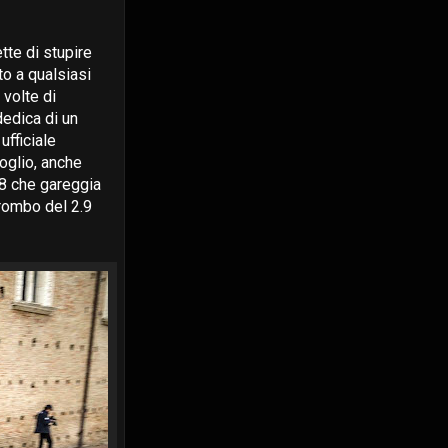
tte di stupire
to a qualsiasi
 volte di
dedica di un
ufficiale
oglio, anche
38 che gareggia
 rombo del 2.9