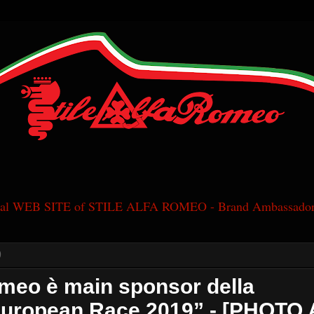
cial WEB SITE of STILE ALFA ROMEO - Brand Ambassador
9
meo è main sponsor della
leuropean Race 2019” - [PHOT