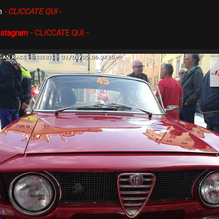
um
- CLICCATE QUI -
nstagram
- CLICCATE QUI -