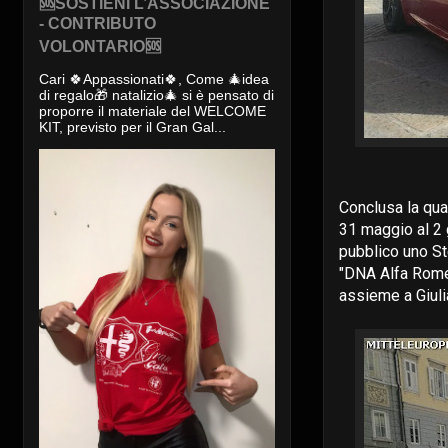
🆘SOSTIENI L’ASSOCIAZIONE
- CONTRIBUTO
VOLONTARIO🆘
Cari 🍀Appassionati🍀, Come 🎄idea
di regalo🎁 natalizio🎄 si è pensato di
proporre il materiale del WELCOME
KIT, previsto per il Gran Gal...
Conclusa la qua
31 maggio al 2 
pubblico uno St
"DNA Alfa Romeo
assieme a Giuli