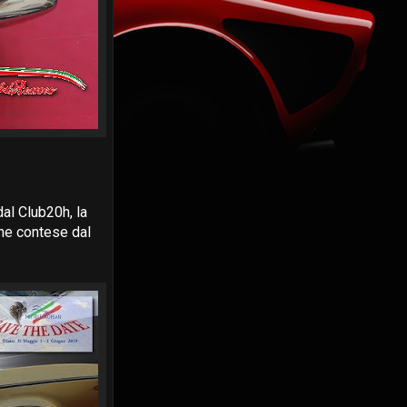
al Club20h, la
che contese dal