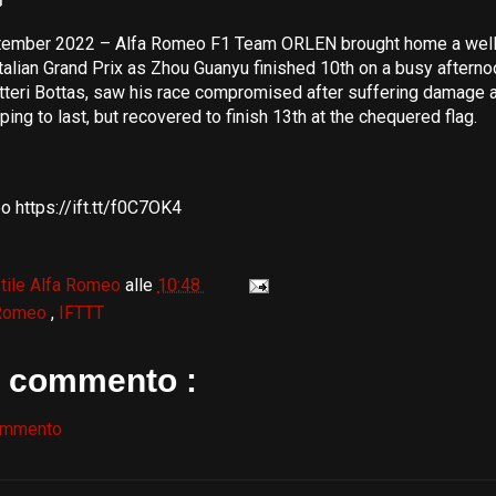
tember 2022 – Alfa Romeo F1 Team ORLEN brought home a wel
Italian Grand Prix as Zhou Guanyu finished 10th on a busy afternoo
teri Bottas, saw his race compromised after suffering damage at
ing to last, but recovered to finish 13th at the chequered flag.
 https://ift.tt/f0C7OK4
tile Alfa Romeo
alle
10:48
 Romeo
,
IFTTT
 commento :
ommento