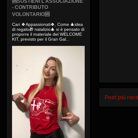
🆘SOSTIENI L’ASSOCIAZIONE
- CONTRIBUTO
VOLONTARIO🆘
Cari 🍀Appassionati🍀, Come 🎄idea
di regalo🎁 natalizio🎄 si è pensato di
proporre il materiale del WELCOME
KIT, previsto per il Gran Gal...
Post più rec