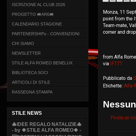
ISCRIZIONE AL CLUB 2026
Monza, 11 Sep
PROGETTO 🚐AR6🚐
point from the 
CALENDARIO STAGIONE
Team-mate, Valt
corner and dropp
PARTENERSHIPs - CONVENZIONI
CHI SIAMO
NEWSLETTER
from Alfa Romeo
STILE ALFA ROMEO BENELUX
via
IFTTT
BIBLIOTECA SOCI
Pubblicato da
S
ARTICOLI DI STILE
Etichette:
Alfa
RASSEGNA STAMPA
Nessun
STILE NEWS
Posta un c
🎄IDEE REGALO NATALIZIE🎄
- by 🍀STILE ALFA ROMEO🍀 -