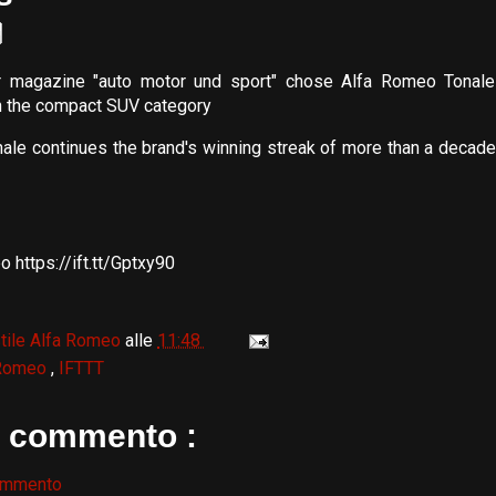
r magazine "auto motor und sport" chose Alfa Romeo Tonal
n the compact SUV category
le continues the brand's winning streak of more than a decade 
 https://ift.tt/Gptxy90
tile Alfa Romeo
alle
11:48
 Romeo
,
IFTTT
 commento :
ommento