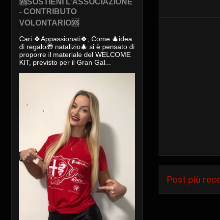
🆘SOSTIENI L’ASSOCIAZIONE
- CONTRIBUTO
VOLONTARIO🆘
Cari 🍀Appassionati🍀, Come 🎄idea
di regalo🎁 natalizio🎄 si è pensato di
proporre il materiale del WELCOME
KIT, previsto per il Gran Gal...
Post più rec