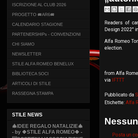
ISCRIZIONE AL CLUB 2026
PROGETTO 🚐AR6🚐
Readers of ca
CALENDARIO STAGIONE
Design 2022" i
PARTENERSHIPs - CONVENZIONI
Alfa Romeo Tona
CHI SIAMO
election.
NEWSLETTER
STILE ALFA ROMEO BENELUX
from Alfa Romeo
BIBLIOTECA SOCI
via
IFTTT
ARTICOLI DI STILE
RASSEGNA STAMPA
Pubblicato da
S
Etichette:
Alfa
STILE NEWS
Nessun
🎄IDEE REGALO NATALIZIE🎄
- by 🍀STILE ALFA ROMEO🍀 -
Posta un c