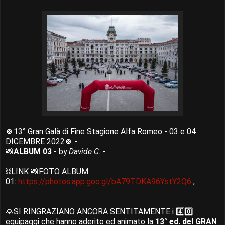
🍀13° Gran Galà di Fine Stagione Alfa Romeo - 03 e 04
DICEMBRE 2022🍀 -
📸
ALBUM 03
- by
Davide C.
-
⛓️LINK 📸FOTO ALBUM
01:
https://photos.app.goo.gl/bA79TDKA96YstY2Q6
;
🙏SI RINGRAZIANO ANCORA SENTITAMENTE i 4️⃣0️⃣
equipaggi che hanno aderito ed animato la
13° ed. del GRAN