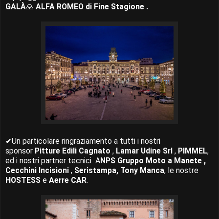
GALÀ
🙏
ALFA ROMEO di Fine Stagione .
✔Un particolare ringraziamento a tutti i nostri
sponsor
Pitture Edili Cagnato
,
Lamar Udine Srl
,
PIMMEL
,
ed i nostri partner tecnici A
NPS Gruppo Moto a Manete
,
Cecchini Incisioni
,
Seristampa, Tony Manca
, le nostre
HOSTESS
e
Aerre CAR
.