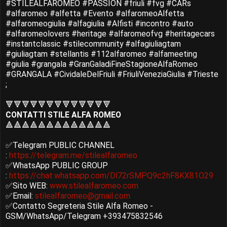
#STILEALFAROMEO #PASSION #friuli #fvg #CARs
#alfaromeo #alfetta #Evento #alfaromeoAlfetta
#alfaromeogiulia #alfagiulia #Alfisti #incontro #auto
#alfaromeolovers #heritage #alfaromeofvg #heritagecars
#instantclassic #stilecommunity #alfagiuliagtam
#giuliagtam #stellantis #112alfaromeo #alfameeting
#giulia #grangala #GranGaladiFineStagioneAlfaRomeo
#GRANGALA #CividaleDelFriuli #FriuliVeneziaGiulia #Trieste
;
🔻🔻🔻🔻🔻🔻🔻🔻🔻🔻🔻🔻🔻
CONTATTI STILE ALFA ROMEO
🔺🔺🔺🔺🔺🔺🔺🔺🔺🔺🔺🔺🔺
✅Telegram PUBLIC CHANNEL
:
https://telegram.me/stilealfaromeo
✅WhatsApp PUBLIC GROUP
:
https://chat.whatsapp.com/Dl72rSMPQ9c2hF8KX81O29
✅Sito WEB:
www.stilealfaromeo.com
✅Email:
stilealfaromeo@gmail.com
✅Contatto Segreteria Stile Alfa Romeo -
GSM/WhatsApp/Telegram +393475832546