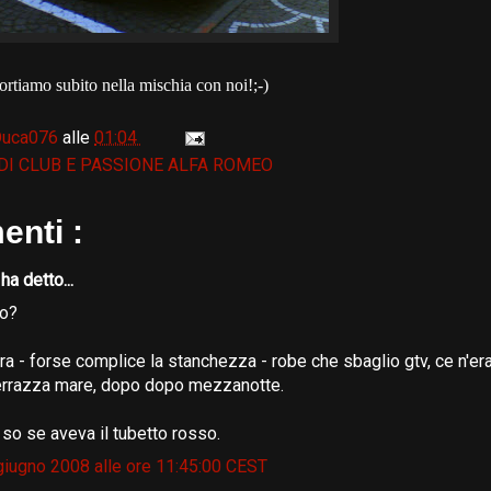
ortiamo subito nella mischia con noi!;-)
Duca076
alle
01:04
 DI CLUB E PASSIONE ALFA ROMEO
nti :
a detto...
no?
era - forse complice la stanchezza - robe che sbaglio gtv, ce n'er
 terrazza mare, dopo dopo mezzanotte.
 so se aveva il tubetto rosso.
 giugno 2008 alle ore 11:45:00 CEST