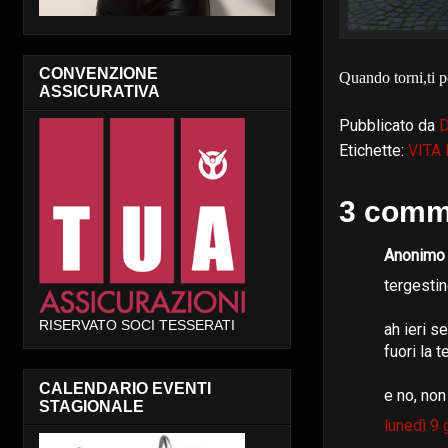
CONVENZIONE
Quando torni,ti p
ASSICURATIVA
Pubblicato da
Etichette:
VITA
3 comme
Anonimo h
tergesti
RISERVATO SOCI TESSERATI
ah ieri s
fuori la
CALENDARIO EVENTI
e no, non
STAGIONALE
lunedì 9