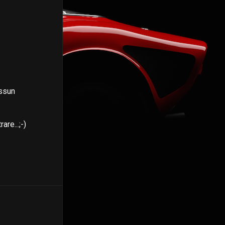
essun
re...;-)