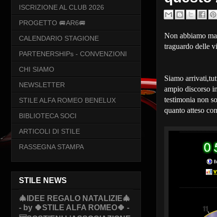
ISCRIZIONE AL CLUB 2026
PROGETTO 🚐AR6🚐
Non abbiamo mai m
CALENDARIO STAGIONE
traguardo delle vi
PARTENERSHIPs - CONVENZIONI
CHI SIAMO
Siamo arrivati,tut
NEWSLETTER
ampio discorso i
testimonia non so
STILE ALFA ROMEO BENELUX
quanto atteso con
BIBLIOTECA SOCI
ARTICOLI DI STILE
RASSEGNA STAMPA
STILE NEWS
🎄IDEE REGALO NATALIZIE🎄
- by 🍀STILE ALFA ROMEO🍀 -