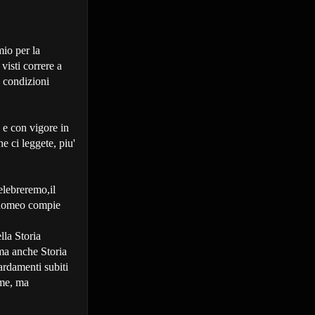
mio per la
 visti correre a
n condizioni
 e con vigore in
e ci leggete, piu'
celebreremo,il
 Romeo compie
lla Storia
 ma anche Storia
ardamenti subiti
ime, ma