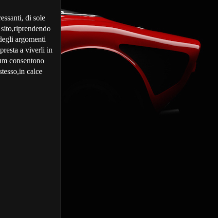
ssanti, di sole
l sito,riprendendo
 degli argomenti
presta a viverli in
orum consentono
stesso,in calce