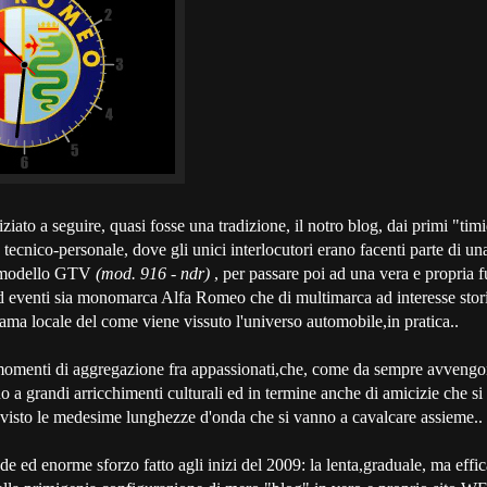
ziato a seguire, quasi fosse una tradizione, il notro blog, dai primi "tim
tecnico-personale, dove gli unici interlocutori erano facenti parte di una
l modello GTV
(mod. 916 - ndr)
, per passare poi ad una vera e propria 
 ed eventi sia monomarca Alfa Romeo che di multimarca ad interesse sto
rama locale del come viene vissuto l'universo automobile,in pratica..
momenti di aggregazione fra appassionati,che, come da sempre avvengon
o a grandi arricchimenti culturali ed in termine anche di amicizie che s
visto le medesime lunghezze d'onda che si vanno a cavalcare assieme..
nde ed enorme sforzo fatto agli inizi del 2009: la lenta,graduale, ma effi