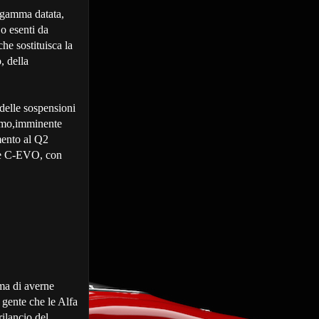
 gamma datata,
 o esenti da
e sostituisca la
, della
elle sospensioni
simo,imminente
mento al Q2
ale C-EVO, con
ma di averne
' gente che le Alfa
ilancio del