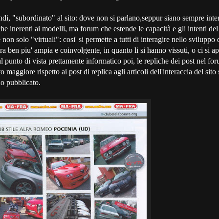
 "subordinato" al sito: dove non si parlano,seppur siano sempre intere
che inerenti ai modelli, ma forum che estende le capacità e gli intenti de
 non solo "virtuali": cosi' si permette a tutti di interagire nello sviluppo
a ben piu' ampia e coinvolgente, in quanto li si hanno vissuti, o ci si ap
l punto di vista prettamente informatico poi, le repliche dei post nel f
maggiore rispetto ai post di replica agli articoli dell'interaccia del sito 
no pubblicato.