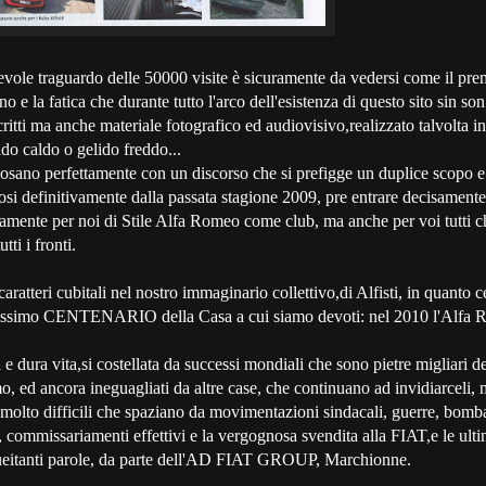
orevole traguardo delle 50000 visite è sicuramente da vedersi come il pre
o e la fatica che durante tutto l'arco dell'esistenza di questo sito sin son
critti ma anche materiale fotografico ed audiovisivo,realizzato talvolta i
ido caldo o gelido freddo...
posano perfettamente con un discorso che si prefigge un duplice scopo e
i definitivamente dalla passata stagione 2009, pre entrare decisamente
amente per noi di Stile Alfa Romeo come club, ma anche per voi tutti ch
tti i fronti.
aratteri cubitali nel nostro immaginario collettivo,di Alfisti, in quanto 
tissimo CENTENARIO della Casa a cui siamo devoti: nel 2010 l'Alfa
e dura vita,si costellata da successi mondiali che sono pietre migliari de
o, ed ancora ineguagliati da altre case, che continuano ad invidiarceli,
molto difficili che spaziano da movimentazioni sindacali, guerre, bomb
i, commissariamenti effettivi e la vergognosa svendita alla FIAT,e le ult
queitanti parole, da parte dell'AD FIAT GROUP, Marchionne.