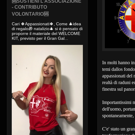
🆘SOSTIENI L’ASSOCIAZIONE
- CONTRIBUTO
VOLONTARIO🆘
Cari 🍀Appassionati🍀, Come 🎄idea
di regalo🎁 natalizio🎄 si è pensato di
proporre il materiale del WELCOME
KIT, previsto per il Gran Gal...
In molti hanno ini
temi dallos fondo 
appassionati de
realtà di raduni
finestra sul pano
Importantissimi 
dell'uomo, portan
spontaneamente, 
C'e' stato un gra