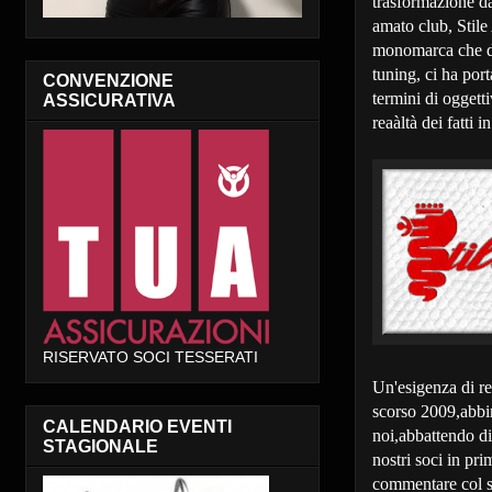
trasformazione da
amato club, Stile
monomarca che di 
tuning, ci ha port
CONVENZIONE
termini di oggett
ASSICURATIVA
reaàltà dei fatti i
RISERVATO SOCI TESSERATI
Un'esigenza di re
scorso 2009,abbin
CALENDARIO EVENTI
noi,abbattendo dis
STAGIONALE
nostri soci in pri
commentare col su