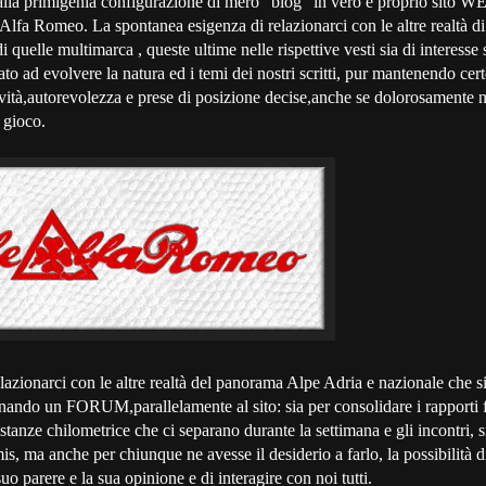
lla primigenia configurazione di mero "blog" in vero e proprio sito WE
 Alfa Romeo. La spontanea esigenza di relazionarci con le altre realtà di 
quelle multimarca , queste ultime nelle rispettive vesti sia di interesse 
ato ad evolvere la natura ed i temi dei nostri scritti, pur mantenendo cer
ività,autorevolezza e prese di posizione decise,anche se dolorosamente n
n gioco.
lazionarci con le altre realtà del panorama Alpe Adria e nazionale che si
ando un FORUM,parallelamente al sito: sia per consolidare i rapporti f
tanze chilometrice che ci separano durante la settimana e gli incontri, si
mis, ma anche per chiunque ne avesse il desiderio a farlo, la possibilità di
o parere e la sua opinione e di interagire con noi tutti.