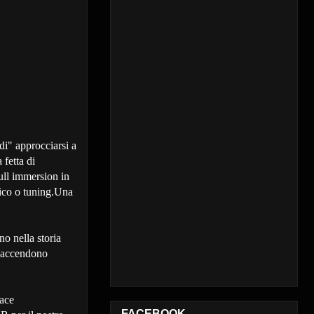
idi" approcciarsi a
 fetta di
full immersion in
rico o tuning.Una
o nella storia
i accendono
cace
FACEBOOK