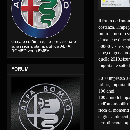
Il frutto dell'on
costanza, l'impegn
fiumi: non solo s
climatiche di torr
cliccate sull'immagine per visionare
la rassegna stampa ufficia ALFA
50000 visite si s
ROMEO zona EMEA
cioè,congendandos
quella 2010,sicur
importante sotto tu
FORUM
2010 impresso a c
primo, importan
100 anni.
100 anni di lunga 
dell'automobilism
ricca di momenti 
dagli stabiliment
terribilmente in