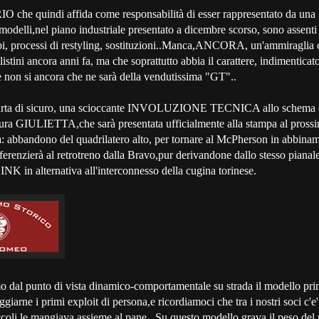
e quindi affida come responsabilità di esser rappresentato da una
 modelli,nel piano industriale presentato a dicembre scorso, sono assenti
i, processi di restyling, sostituzioni..Manca,ANCORA, un'ammiraglia ch
listini ancora anni fa, ma che soprattutto abbia il carattere, indimenticato
 non si ancora che ne sarà della vendutissima "GT"..
arta di sicuro, una scioccante INVOLUZIONE TECNICA allo schema d
futura GIULIETTA,che sarà presentata ufficialmente alla stampa al pros
a: abbandono del quadrilatero alto, per tornare al McPherson in abbina
ifferenzierà al retrotreno dalla Bravo,pur derivandone dallo stesso pian
K in alternativa all'interconnesso della cugina torinese.
 dal punto di vista dinamico-comportamentale su strada il modello pri
iarne i primi exploit di persona,e ricordiamoci che tra i nostri soci c'e
oli le mangiava assieme al pane...Su questo modello grava il peso del r