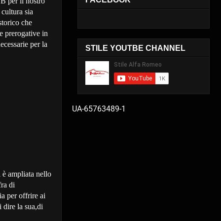
B per il nostro
cultura sia
storico che
te prerogative in
ecessarie per la
STILE YOUTBE CHANNEL
UA-65763489-1
 è ampliata nello
ra di
a per offrire ai
 dire la sua,di