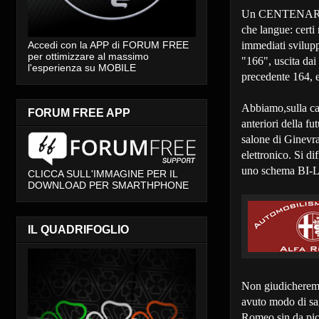
Un CENTENARIO ch
che langue: certi
immediati svilupp
Accedi con la APP di FORUM FREE
per ottimizzare al massimo
"166", uscita dai 
l'esperienza su MOBILE
precedente 164, e
Abbiamo,sulla c
FORUM FREE APP
anteriori della 
salone di Ginevr
elettronico. Si d
uno schema BI-LIN
CLICCA SULL'IMMAGINE PER IL
DOWNLOAD PER SMARTHPHONE
IL QUADRIFOGLIO
Non giudicheremo
avuto modo di sagg
Romeo sin da picc