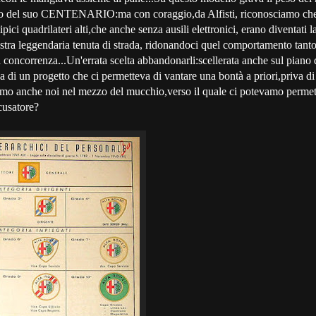
o del suo CENTENARIO:ma con coraggio,da Alfisti, riconosciamo che 
tipici quadrilateri alti,che anche senza ausili elettronici, erano diventati 
stra leggendaria tenuta di strada, ridonandoci quel comportamento tan
tta concorrenza...Un'errata scelta abbandonarli:scellerata anche sul piano
a di un progetto che ci permetteva di vantare una bontà a priori,priva di 
amo anche noi nel mezzo del mucchio,verso il quale ci potevamo permett
ccusatore?